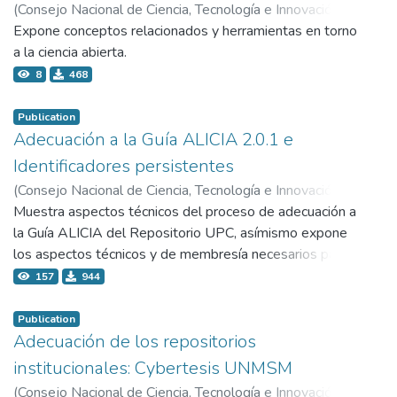
(
Consejo Nacional de Ciencia, Tecnología e Innovación
Tecnológica - Concytec,
Expone conceptos relacionados y herramientas en torno
2022-08-17
)
Peset, Fernanda
;
Subirats-Coll, Imma
a la ciencia abierta.
8
468
Publication
Adecuación a la Guía ALICIA 2.0.1 e
Identificadores persistentes
(
Consejo Nacional de Ciencia, Tecnología e Innovación
Tecnológica - Concytec,
Muestra aspectos técnicos del proceso de adecuación a
2021-04-22
)
Huaroto Pajuelo, Libio
la Guía ALICIA del Repositorio UPC, asímismo expone
los aspectos técnicos y de membresía necesarios para la
obstención del Identificador Handle.
157
944
Publication
Adecuación de los repositorios
institucionales: Cybertesis UNMSM
(
Consejo Nacional de Ciencia, Tecnología e Innovación