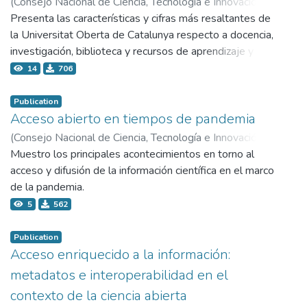
(
Consejo Nacional de Ciencia, Tecnología e Innovación
Tecnológica - Concytec,
Presenta las características y cifras más resaltantes de
2019-09-12
)
Llueca, Ciro
la Universitat Oberta de Catalunya respecto a docencia,
investigación, biblioteca y recursos de aprendizaje y el
plan de acción "abierta por defecto".
14
706
Publication
Acceso abierto en tiempos de pandemia
(
Consejo Nacional de Ciencia, Tecnología e Innovación
Tecnológica - Concytec,
Muestro los principales acontecimientos en torno al
2022-08-18
)
Debat, Humberto
acceso y difusión de la información científica en el marco
de la pandemia.
5
562
Publication
Acceso enriquecido a la información:
metadatos e interoperabilidad en el
contexto de la ciencia abierta