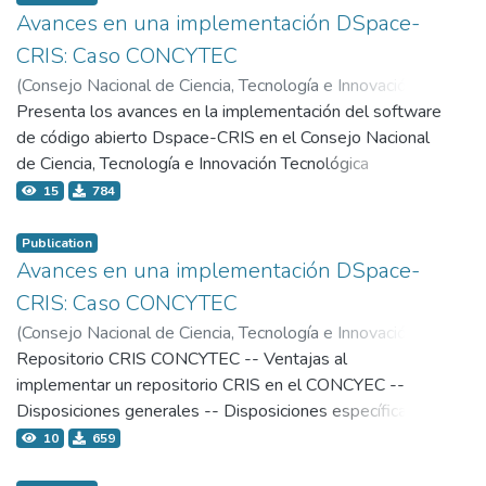
Avances en una implementación DSpace-
CRIS: Caso CONCYTEC
(
Consejo Nacional de Ciencia, Tecnología e Innovación
Tecnológica - Concytec,
Presenta los avances en la implementación del software
2019-11-18
)
Rivero Suárez, Alexander Javier
de código abierto Dspace-CRIS en el Consejo Nacional
de Ciencia, Tecnología e Innovación Tecnológica
(CONCYTEC) Lima, Perú. Refiere la vinculación de
15
784
resultados, directiva institucional, configuración de
entidades, importación de publicaciones, visualización de
Publication
relaciones y entidades configuradas. Finalmente, refiere
Avances en una implementación DSpace-
al grupo peruano de usuarios de Dspace.
CRIS: Caso CONCYTEC
(
Consejo Nacional de Ciencia, Tecnología e Innovación
Tecnológica - Concytec,
Repositorio CRIS CONCYTEC -- Ventajas al
2019-09-19
)
Rivero Suárez, Alexander Javier
implementar un repositorio CRIS en el CONCYEC --
Disposiciones generales -- Disposiciones específicas --
Flujograma -- Anexos de consentimiento -- Formatos
10
659
de solicitud de registro de obra -- ¿Cómo estamos