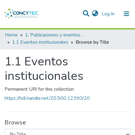
(current)
Log In
Communities & Collections
Home
1. Publicaciones y eventos institucionales
1.1 Eventos institucionales
Browse by Title
Research Outputs
1.1 Eventos
Projects
People
institucionales
Statistics
Permanent URI for this collection
https://hdl.handle.net/20.500.12390/20
Browse