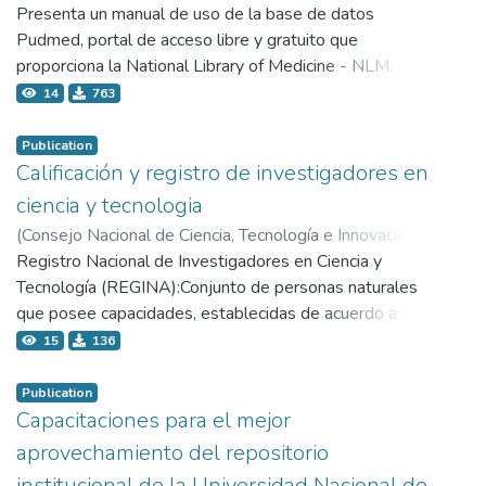
Tecnológica - Concytec,
Presenta un manual de uso de la base de datos
2019-09-12
)
Pacheco Mendoza, Josmel Roy
Pudmed, portal de acceso libre y gratuito que
proporciona la National Library of Medicine - NLM.
14
763
Publication
Calificación y registro de investigadores en
ciencia y tecnologia
(
Consejo Nacional de Ciencia, Tecnología e Innovación
Tecnológica - Concytec,
Registro Nacional de Investigadores en Ciencia y
2015-12-16
)
Clark Leza, Daniel
Tecnología (REGINA):Conjunto de personas naturales
que posee capacidades, establecidas de acuerdo a una
calificación, para realizar labores de investigación
15
136
científica y/o desarrollo tecnológico
Publication
Capacitaciones para el mejor
aprovechamiento del repositorio
institucional de la Universidad Nacional de