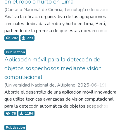
en el robo o hurto en Lima
(
Consejo Nacional de Ciencia, Tecnología e Innovación -
Concytec,
Analiza la eficacia organizativa de las agrupaciones
2025-06-19
)
Lizarzaburu Bolaños, Edmundo Raúl Antonio
criminales dedicadas al robo y hurto en Lima, Perú,
;
Florez Alata, Hugo Gustavo
partiendo de la premisa de que estas operan como
entidades estructuradas con fines de lucro. Los
207
723
investigadores exploraron cómo características como la
centralización, complejidad y formalización de estas
Publication
organizaciones influyen en su capacidad para sostener
Aplicación móvil para la detección de
actividades ilícitas y adaptarse a las intervenciones
objetos sospechosos mediante visión
estatales. Se empleó una metodología cualitativa
computacional
exploratoria basada en análisis documental de fuentes
(
Universidad Nacional del Altiplano,
2025-06-19
)
académicas e informes oficiales. Los hallazgos revelan
Apaza Pérez, Oscar Gonzalo
Aborda el desarrollo de una aplicación móvil innovadora
;
que las organizaciones criminales más persistentes
Herrera Miranda, Juan Carlos
que utiliza técnicas avanzadas de visión computacional
poseen estructuras bien definidas con liderazgo
para la detección automática de objetos sospechosos,
centralizado y división funcional, lo que optimiza su
contribuyendo significativamente a la seguridad
78
1154
operación delictiva y su adaptación.
ciudadana y la lucha contra el crimen organizado en el
Perú. El proyecto integra algoritmos de deep learning
Publication