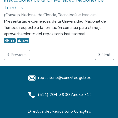
Tumbes
(
Consejo Nacional de Ciencia, Tecnología e Innovación
Tecnológica - Concytec,
Presenta las experiencias de la Universidad Nacional de
2019-05-23
)
Luna Lavalle, Teresa del Pilar
Tumbes respecto a la formación continua para el mejor
aprovechamiento del repositorio institucional
14
576
Previous
Next
repositorio@concytec.gob.pe
(511) 204-9900 Anexo 712
Directiva del Repositorio Concytec