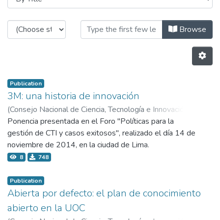
Browsing 1.1 Eventos institucional
Browse
Publication
3M: una historia de innovación
(
Consejo Nacional de Ciencia, Tecnología e Innovación
Tecnológica - Concytec,
Ponencia presentada en el Foro "Políticas para la
2014-11
)
Palenque Velasco, Luis Fernando
gestión de CTI y casos exitosos", realizado el día 14 de
noviembre de 2014, en la ciudad de Lima.
8
748
Publication
Abierta por defecto: el plan de conocimiento
abierto en la UOC