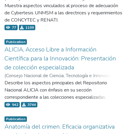
Tecnológica - Concytec,
Muestra aspectos vinculados al proceso de adecuación
2021-04-22
)
Romero, Leonardo
de Cybertesis UNMSM a las directrices y requerimientos
de CONCYTEC y RENATI.
77
1109
Publication
ALICIA, Acceso Libre a Información
Científica para la Innovación: Presentación
de colección especializada
(
Consejo Nacional de Ciencia, Tecnología e Innovación
Tecnológica - Concytec,
Describe los aspectos principales del Repositorio
2021-12-10
)
Gómez Razza, Víctor
Nacional ALICIA con énfasis en su sección
correspondiente a las colecciones especializadas.
942
3744
Publication
Anatomía del crimen. Eficacia organizativa