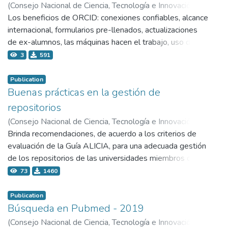
(
Consejo Nacional de Ciencia, Tecnología e Innovación
Tecnológica - Concytec,
Los beneficios de ORCID: conexiones confiables, alcance
2018-10-03
)
Buys, Matt
internacional, formularios pre-llenados, actualizaciones
de ex-alumnos, las máquinas hacen el trabajo, uso de
datos con consentimiento, los de datos con
3
591
consentimiento.
Publication
Buenas prácticas en la gestión de
repositorios
(
Consejo Nacional de Ciencia, Tecnología e Innovación
Tecnológica - Concytec,
Brinda recomendaciones, de acuerdo a los criterios de
2022-05-26
)
Aquino Remigio, Silvana
evaluación de la Guía ALICIA, para una adecuada gestión
de los repositorios de las universidades miembros de la
RENARE (Red Nacional de Repositorios Digitales de
73
1460
Ciencia, Tecnología e Innovación de Acceso Abierto).
Publication
Búsqueda en Pubmed - 2019
(
Consejo Nacional de Ciencia, Tecnología e Innovación