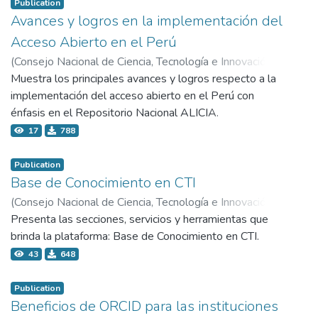
trabajando? -- Equipos de trabajo
Publication
Avances y logros en la implementación del
Acceso Abierto en el Perú
(
Consejo Nacional de Ciencia, Tecnología e Innovación
Tecnológica - Concytec,
Muestra los principales avances y logros respecto a la
2021-10-28
)
Gómez Razza, Víctor
implementación del acceso abierto en el Perú con
énfasis en el Repositorio Nacional ALICIA.
17
788
Publication
Base de Conocimiento en CTI
(
Consejo Nacional de Ciencia, Tecnología e Innovación
Tecnológica - Concytec,
Presenta las secciones, servicios y herramientas que
2022-08-18
)
Córdova Yamauchi, Claudia Gysella
brinda la plataforma: Base de Conocimiento en CTI.
43
648
Publication
Beneficios de ORCID para las instituciones