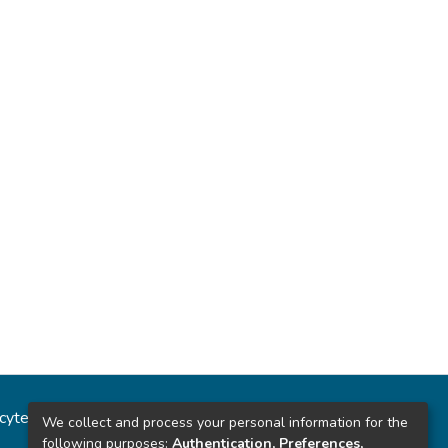
ncytec
Estadísticas del sitio
We collect and process your personal information for the
following purposes:
Authentication, Preferences,