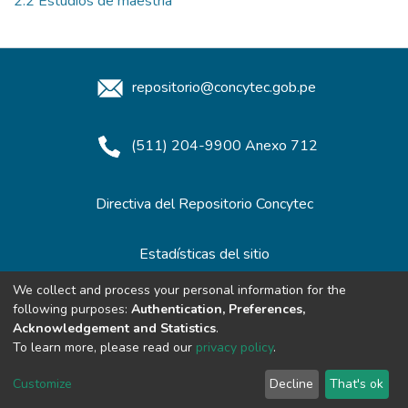
2.2 Estudios de maestría
repositorio@concytec.gob.pe
(511) 204-9900 Anexo 712
Directiva del Repositorio Concytec
Estadísticas del sitio
We collect and process your personal information for the
following purposes:
Authentication, Preferences,
Redes de Repositorios
Acknowledgement and Statistics
.
To learn more, please read our
privacy policy
.
Customize
Decline
That's ok