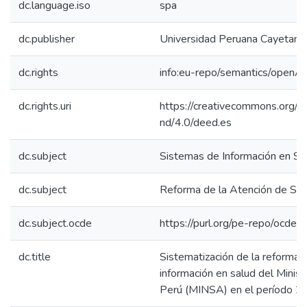
dc.language.iso
spa
dc.publisher
Universidad Peruana Cayetano
dc.rights
info:eu-repo/semantics/openA
dc.rights.uri
https://creativecommons.org/l
nd/4.0/deed.es
dc.subject
Sistemas de Información en Sa
dc.subject
Reforma de la Atención de Sal
dc.subject.ocde
https://purl.org/pe-repo/ocde/
dc.title
Sistematización de la reforma 
información en salud del Minist
Perú (MINSA) en el período 