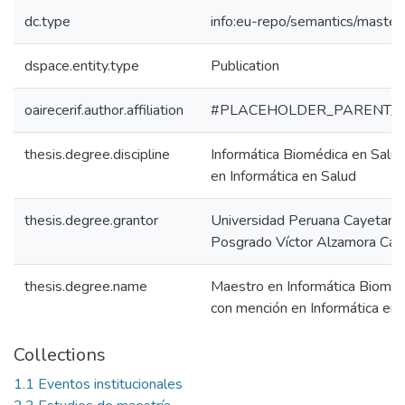
dc.type
info:eu-repo/semantics/master
dspace.entity.type
Publication
oairecerif.author.affiliation
#PLACEHOLDER_PARENT_
thesis.degree.discipline
Informática Biomédica en Salu
en Informática en Salud
thesis.degree.grantor
Universidad Peruana Cayetano 
Posgrado Víctor Alzamora Cas
thesis.degree.name
Maestro en Informática Bioméd
con mención en Informática en 
Collections
1.1 Eventos institucionales