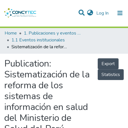
(current)
Log In
Communities & Collections
Home
1. Publicaciones y eventos institucionales
1.1 Eventos institucionales
Research Outputs
Sistematización de la reforma de los sistemas de información en salud del Ministerio de Salud del Perú (MINSA) en el período 2016-2017
Projects
Publication:
Export
People
Sistematización de la
Statistics
Statistics
reforma de los
sistemas de
información en salud
del Ministerio de