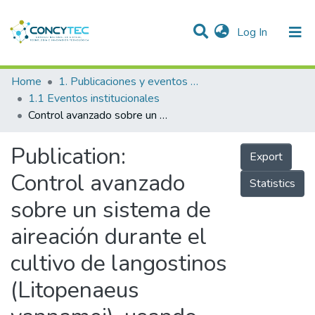
(current)
Log In
Communities & Collections
Home
1. Publicaciones y eventos institucionales
1.1 Eventos institucionales
Research Outputs
Control avanzado sobre un sistema de aireación durante el cultivo de langostinos (Litopenaeus vannamei), usando modelos matemáticos para la predicción de oxígeno disuelto en acuicultura
Projects
Publication:
Export
People
Control avanzado
Statistics
Statistics
sobre un sistema de
aireación durante el
cultivo de langostinos
(Litopenaeus