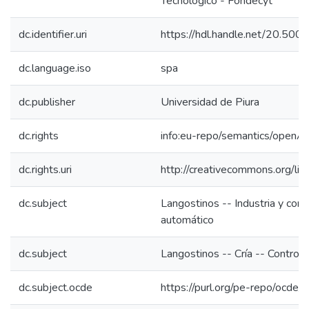
Tecnológico - Fondecyt
dc.identifier.uri
https://hdl.handle.net/20.50
dc.language.iso
spa
dc.publisher
Universidad de Piura
dc.rights
info:eu-repo/semantics/openA
dc.rights.uri
http://creativecommons.org/lic
dc.subject
Langostinos -- Industria y come
automático
dc.subject
Langostinos -- Cría -- Control
dc.subject.ocde
https://purl.org/pe-repo/ocde/