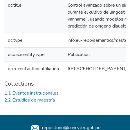
dc.title
Control avanzado sobre un sist
durante el cultivo de langosti
vannamei), usando modelos ma
predicción de oxígeno disuelto 
dc.type
info:eu-repo/semantics/master
dspace.entity.type
Publication
oairecerif.author.affiliation
#PLACEHOLDER_PARENT_
Collections
1.1 Eventos institucionales
2.2 Estudios de maestría
repositorio@concytec.gob.pe