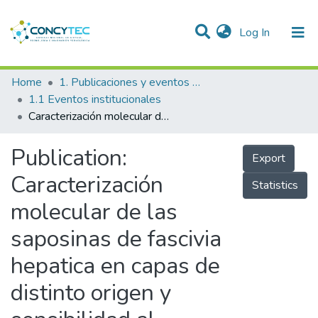
(current)
Log In
Communities & Collections
Home
1. Publicaciones y eventos institucionales
1.1 Eventos institucionales
Research Outputs
Caracterización molecular de las saposinas de fascivia hepatica en capas de distinto origen y sensibilidad al triclabendazol
Projects
Publication:
Export
People
Caracterización
Statistics
Statistics
molecular de las
saposinas de fascivia
hepatica en capas de
distinto origen y