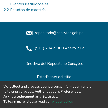
1.1 Eventos institucionales
2.2 Estudios de maestría
repositorio@concytec.gob.pe
(511) 204-9900 Anexo 712
Directiva del Repositorio Concytec
Estadísticas del sitio
We collect and process your personal information for the
following purposes:
Authentication, Preferences,
Redes de Repositorios
Acknowledgement and Statistics
.
To learn more, please read our
privacy policy
.