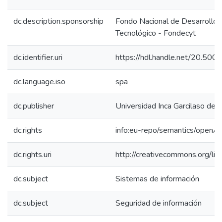
dc.description.sponsorship
Fondo Nacional de Desarrollo C
Tecnológico - Fondecyt
dc.identifier.uri
https://hdl.handle.net/20.50
dc.language.iso
spa
dc.publisher
Universidad Inca Garcilaso de 
dc.rights
info:eu-repo/semantics/openA
dc.rights.uri
http://creativecommons.org/lic
dc.subject
Sistemas de información
dc.subject
Seguridad de información