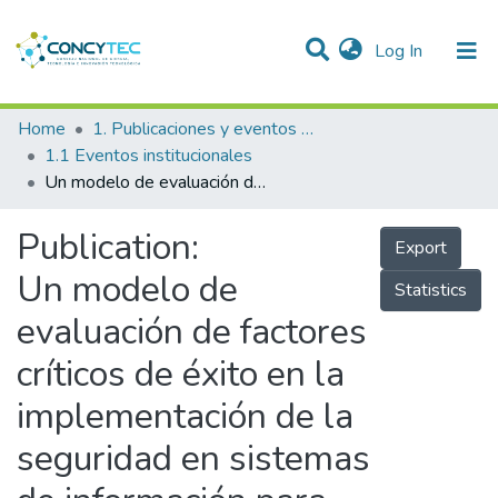
(current)
Log In
Communities & Collections
Home
1. Publicaciones y eventos institucionales
1.1 Eventos institucionales
Research Outputs
Un modelo de evaluación de factores críticos de éxito en la implementación de la seguridad en sistemas de información para determinar su influencia en la intención del usuario
Projects
Publication:
Export
People
Un modelo de
Statistics
Statistics
evaluación de factores
críticos de éxito en la
implementación de la
seguridad en sistemas