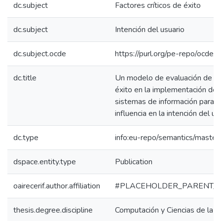
dc.subject
Factores críticos de éxito
dc.subject
Intención del usuario
dc.subject.ocde
https://purl.org/pe-repo/ocde/
dc.title
Un modelo de evaluación de fac
éxito en la implementación de 
sistemas de información para d
influencia en la intención del us
dc.type
info:eu-repo/semantics/master
dspace.entity.type
Publication
oairecerif.author.affiliation
#PLACEHOLDER_PARENT_
thesis.degree.discipline
Computación y Ciencias de la I