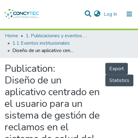
(current)
Log In
Communities & Collections
Home
1. Publicaciones y eventos institucionales
1.1 Eventos institucionales
Research Outputs
Diseño de un aplicativo centrado en el usuario para un sistema de gestión de reclamos en el sistema de salud del Perú
Projects
Publication:
Export
People
Diseño de un
Statistics
Statistics
aplicativo centrado en
el usuario para un
sistema de gestión de
reclamos en el