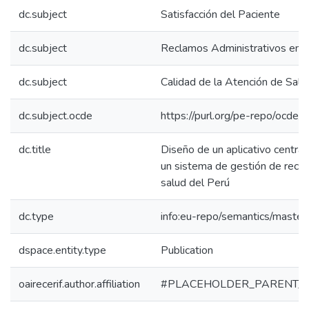
dc.subject
Satisfacción del Paciente
dc.subject
Reclamos Administrativos en e
dc.subject
Calidad de la Atención de Salu
dc.subject.ocde
https://purl.org/pe-repo/ocde/
dc.title
Diseño de un aplicativo centrad
un sistema de gestión de recl
salud del Perú
dc.type
info:eu-repo/semantics/master
dspace.entity.type
Publication
oairecerif.author.affiliation
#PLACEHOLDER_PARENT_