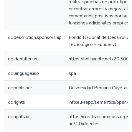
realizar pruebas de prototipos 
encontrar errores y mejoras. D
comentarios positivos por su se
funciones adicionales propuest
dc.description.sponsorship
Fondo Nacional de Desarrollo C
Tecnológico - Fondecyt
dc.identifier.uri
https://hdl.handle.net/20.50
dc.language.iso
spa
dc.publisher
Universidad Peruana Cayetano
dc.rights
info:eu-repo/semantics/openA
dc.rights.uri
https://creativecommons.org/l
nd/4.0/deed.es