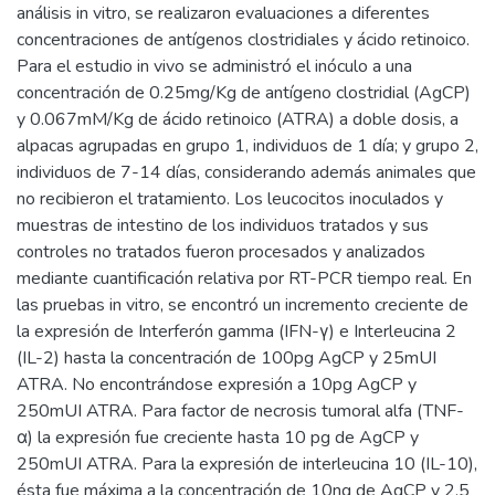
análisis in vitro, se realizaron evaluaciones a diferentes
concentraciones de antígenos clostridiales y ácido retinoico.
Para el estudio in vivo se administró el inóculo a una
concentración de 0.25mg/Kg de antígeno clostridial (AgCP)
y 0.067mM/Kg de ácido retinoico (ATRA) a doble dosis, a
alpacas agrupadas en grupo 1, individuos de 1 día; y grupo 2,
individuos de 7-14 días, considerando además animales que
no recibieron el tratamiento. Los leucocitos inoculados y
muestras de intestino de los individuos tratados y sus
controles no tratados fueron procesados y analizados
mediante cuantificación relativa por RT-PCR tiempo real. En
las pruebas in vitro, se encontró un incremento creciente de
la expresión de Interferón gamma (IFN-γ) e Interleucina 2
(IL-2) hasta la concentración de 100pg AgCP y 25mUI
ATRA. No encontrándose expresión a 10pg AgCP y
250mUI ATRA. Para factor de necrosis tumoral alfa (TNF-
α) la expresión fue creciente hasta 10 pg de AgCP y
250mUI ATRA. Para la expresión de interleucina 10 (IL-10),
ésta fue máxima a la concentración de 10ng de AgCP y 2.5