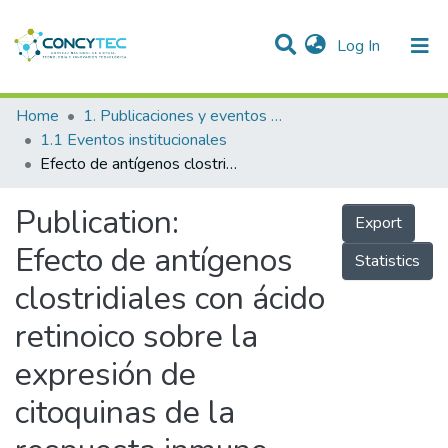
(current)
Log In
Communities & Collections
Home
1. Publicaciones y eventos institucionales
1.1 Eventos institucionales
Research Outputs
Efecto de antígenos clostridiales con ácido retinoico sobre la expresión de citoquinas de la respuesta inmune humoral y celular de la mucosa intestinal de crías de alpacas (Vicugna pacos)
Projects
Publication:
Export
People
Efecto de antígenos
Statistics
Statistics
clostridiales con ácido
retinoico sobre la
expresión de
citoquinas de la