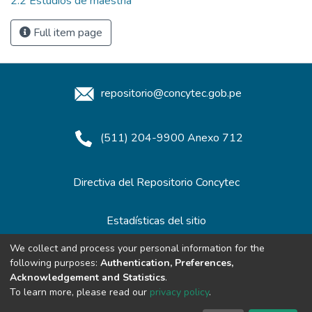
2.2 Estudios de maestría
Full item page
repositorio@concytec.gob.pe
(511) 204-9900 Anexo 712
Directiva del Repositorio Concytec
Estadísticas del sitio
We collect and process your personal information for the
following purposes:
Authentication, Preferences,
Redes de Repositorios
Acknowledgement and Statistics
.
To learn more, please read our
privacy policy
.