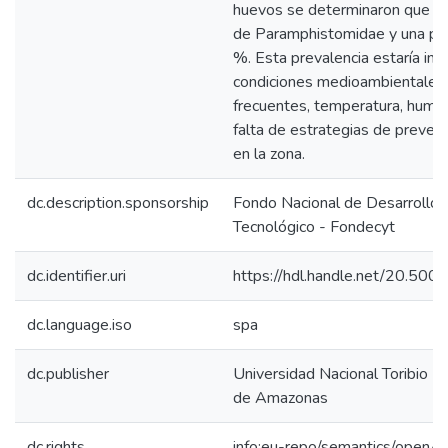
huevos se determinaron que pe
de Paramphistomidae y una pr
%. Esta prevalencia estaría inf
condiciones medioambientales 
frecuentes, temperatura, hume
falta de estrategias de prevenc
en la zona.
dc.description.sponsorship
Fondo Nacional de Desarrollo C
Tecnológico - Fondecyt
dc.identifier.uri
https://hdl.handle.net/20.50
dc.language.iso
spa
dc.publisher
Universidad Nacional Toribio 
de Amazonas
dc.rights
info:eu-repo/semantics/openA