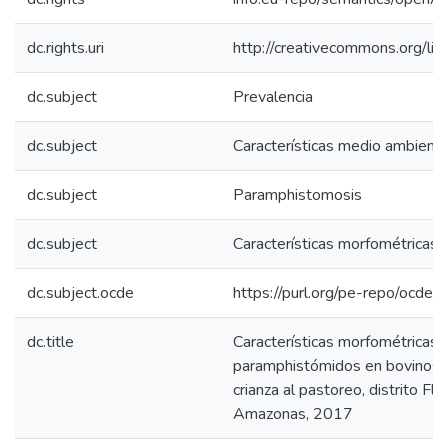
dc.rights.uri
http://creativecommons.org/lic
dc.subject
Prevalencia
dc.subject
Características medio ambient
dc.subject
Paramphistomosis
dc.subject
Características morfométricas
dc.subject.ocde
https://purl.org/pe-repo/ocde/
dc.title
Características morfométricas 
paramphistómidos en bovinos 
crianza al pastoreo, distrito F
Amazonas, 2017