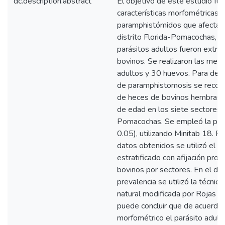
dc.description.abstract
El objetivo de éste estudio fu
características morfométricas y
paramphistómidos que afectan 
distrito Florida-Pomacochas, 
parásitos adultos fueron extra
bovinos. Se realizaron las med
adultos y 30 huevos. Para dete
de paramphistomosis se recol
de heces de bovinos hembras 
de edad en los siete sectores 
Pomacochas. Se empleó la pru
0.05), utilizando Minitab 18. Pa
datos obtenidos se utilizó el 
estratificado con afijación pro
bovinos por sectores. En el dia
prevalencia se utilizó la técnic
natural modificada por Rojas y 
puede concluir que de acuerdo 
morfométrico el parásito adult