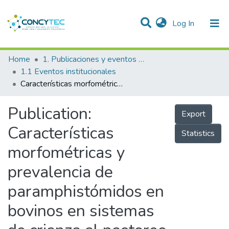
(current)
Log In
Communities & Collections
Home
1. Publicaciones y eventos institucionales
1.1 Eventos institucionales
Research Outputs
Características morfométricas y prevalencia de paramphistómidos en bovinos en sistemas de crianza al pastoreo, distrito Florida Pomacochas-Amazonas, 2017
Projects
Publication:
Export
People
Características
Statistics
Statistics
morfométricas y
prevalencia de
paramphistómidos en
bovinos en sistemas