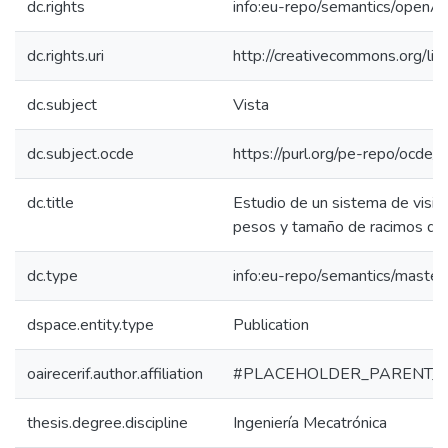
dc.rights
info:eu-repo/semantics/openA
dc.rights.uri
http://creativecommons.org/lic
dc.subject
Vista
dc.subject.ocde
https://purl.org/pe-repo/ocde/
dc.title
Estudio de un sistema de visió
pesos y tamaño de racimos de
dc.type
info:eu-repo/semantics/master
dspace.entity.type
Publication
oairecerif.author.affiliation
#PLACEHOLDER_PARENT_
thesis.degree.discipline
Ingeniería Mecatrónica