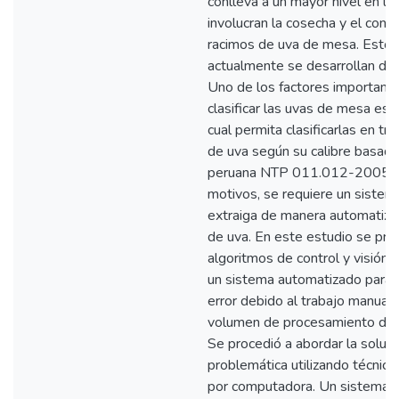
conlleva a un mayor nivel en l
involucran la cosecha y el cont
racimos de uva de mesa. Esto
actualmente se desarrollan de
Uno de los factores important
clasificar las uvas de mesa es e
cual permita clasificarlas en tr
de uva según su calibre basada
peruana NTP 011.012-2005 [1
motivos, se requiere un sistem
extraiga de manera automatiza
de uva. En este estudio se pro
algoritmos de control y visión 
un sistema automatizado para lo
error debido al trabajo manual,
volumen de procesamiento de l
Se procedió a abordar la soluci
problemática utilizando técnica
por computadora. Un sistema d