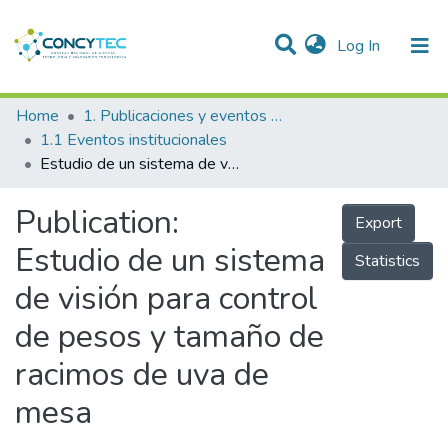
(current)
Log In
Communities & Collections
Home
1. Publicaciones y eventos institucionales
1.1 Eventos institucionales
Research Outputs
Estudio de un sistema de visión para control de pesos y tamaño de racimos de uva de mesa
Projects
Publication:
Export
People
Estudio de un sistema
Statistics
Statistics
de visión para control
de pesos y tamaño de
racimos de uva de
mesa