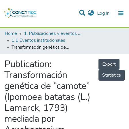
(current)
Log In
Communities & Collections
Home
1. Publicaciones y eventos institucionales
1.1 Eventos institucionales
Research Outputs
Transformación genética de “camote” (Ipomoea batatas (L.) Lamarck, 1793) mediada por Agrobacterium tumefaciens utilizando los genes cry3Ca1 y cry7Aa1
Projects
Publication:
Export
People
Transformación
Statistics
Statistics
genética de “camote”
(Ipomoea batatas (L.)
Lamarck, 1793)
mediada por