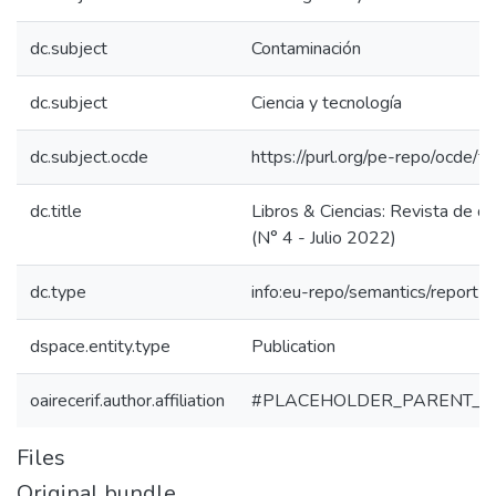
dc.subject
Contaminación
dc.subject
Ciencia y tecnología
dc.subject.ocde
https://purl.org/pe-repo/ocde/f
dc.title
Libros & Ciencias: Revista de div
(N° 4 - Julio 2022)
dc.type
info:eu-repo/semantics/report
dspace.entity.type
Publication
oairecerif.author.affiliation
#PLACEHOLDER_PARENT_M
Files
Original bundle