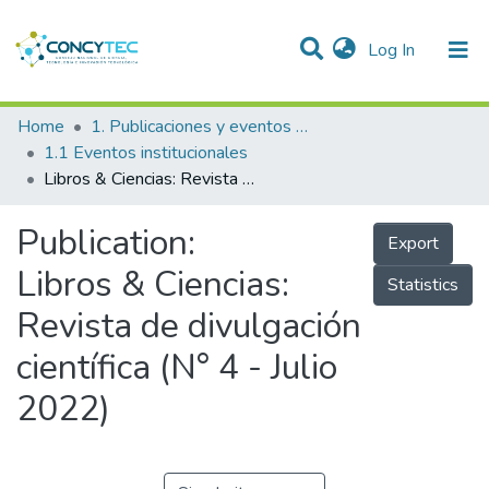
(current)
Log In
Communities & Collections
Home
1. Publicaciones y eventos institucionales
1.1 Eventos institucionales
Research Outputs
Libros & Ciencias: Revista de divulgación científica (N° 4 - Julio 2022)
Projects
Publication:
Export
People
Libros & Ciencias:
Statistics
Statistics
Revista de divulgación
científica (N° 4 - Julio
2022)