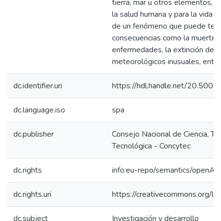
tierra, mar u otros elementos, q
la salud humana y para la vida e
de un fenómeno que puede tene
consecuencias como la muerte, l
enfermedades, la extinción de 
meteorológicos inusuales, entre
dc.identifier.uri
https://hdl.handle.net/20.500
dc.language.iso
spa
dc.publisher
Consejo Nacional de Ciencia, Te
Tecnológica - Concytec
dc.rights
info:eu-repo/semantics/openAc
dc.rights.uri
https://creativecommons.org/li
dc.subject
Investigación y desarrollo