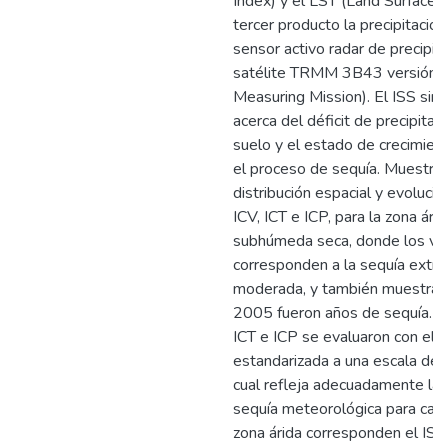
Index) y el LST (Land Surface 
tercer producto la precipitació
sensor activo radar de precipit
satélite TRMM 3B43 versión 7 (
Measuring Mission). El ISS sint
acerca del déficit de precipitac
suelo y el estado de crecimien
el proceso de sequía. Muestra 
distribución espacial y evoluci
ICV, ICT e ICP, para la zona árid
subhúmeda seca, donde los va
corresponden a la sequía extre
moderada, y también muestra 
2005 fueron años de sequía. Lo
ICT e ICP se evaluaron con el í
estandarizada a una escala de
cual refleja adecuadamente la 
sequía meteorológica para cada
zona árida corresponden el ISS 