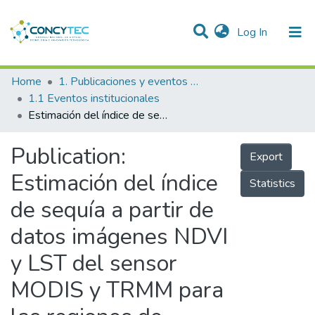
(current)
Log In
Communities & Collections
Home
1. Publicaciones y eventos institucionales
1.1 Eventos institucionales
Research Outputs
Estimación del índice de sequía a partir de datos imágenes NDVI y LST del sensor MODIS y TRMM para las regiones de Lambayeque, Piura y Cajamarca – Perú, durante el periodo 2000 – 2013
Projects
Publication:
Export
People
Estimación del índice
Statistics
Statistics
de sequía a partir de
datos imágenes NDVI
y LST del sensor
MODIS y TRMM para