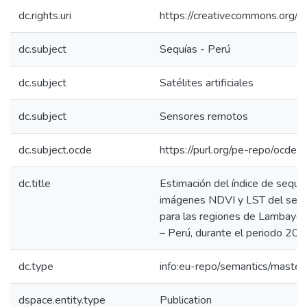
dc.rights.uri
https://creativecommons.org/li
dc.subject
Sequías - Perú
dc.subject
Satélites artificiales
dc.subject
Sensores remotos
dc.subject.ocde
https://purl.org/pe-repo/ocde/
dc.title
Estimación del índice de sequía
imágenes NDVI y LST del se
para las regiones de Lambayeq
– Perú, durante el periodo 20
dc.type
info:eu-repo/semantics/master
dspace.entity.type
Publication