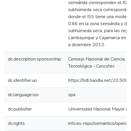
semiárida corresponden el ISS y
subhúmeda seca corresponden e
donde el ISS tiene una modera
0.66 en la zona semiárida y de
subhúmeda seca, para las regio
Lambayeque y Cajamarca en e
a diciembre 2013.
dc.description.sponsorship
Consejo Nacional de Ciencia, T
Tecnológica - Concytec
dc.identifier.uri
https://hdl.handle.net/20.50
dc.language.iso
spa
dc.publisher
Universidad Nacional Mayor d
dc.rights
info:eu-repo/semantics/openA