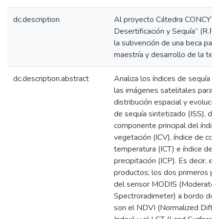
dc.description
Al proyecto Cátedra CONCYTEC
Desertificación y Sequía” (R.
la subvención de una beca para
maestría y desarrollo de la tesi
dc.description.abstract
Analiza los índices de sequía 
las imágenes satelitales para e
distribución espacial y evolució
de sequía sintetizado (ISS), de
componente principal del índice
vegetación (ICV), índice de cond
temperatura (ICT) e índice de c
precipitación (ICP). Es decir, el
productos; los dos primeros p
del sensor MODIS (Moderate R
Spectroradimeter) a bordo del 
son el NDVI (Normalized Diffe