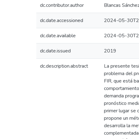
dc.contributor.author
Blancas Sánchez
dc.date.accessioned
2024-05-30T2
dc.date.available
2024-05-30T2
dc.date.issued
2019
dc.description.abstract
La presente tesi
problema del pr
FIR, que está ba
comportamiento d
demanda program
pronóstico media
primer lugar se
propone un méto
desarrolla la m
complementada c