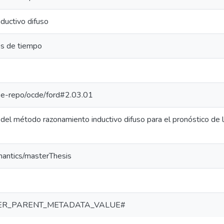
ductivo difuso
es de tiempo
g/pe-repo/ocde/ford#2.03.01
del método razonamiento inductivo difuso para el pronóstico de l
mantics/masterThesis
ER_PARENT_METADATA_VALUE#