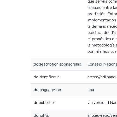
que servirá com
lineales entre la
predicción. Ent
implementación d
la demanda eléc
eléctrica del dí
el pronóstico de
la metodología a
por mínimos cua
dc.description.sponsorship
Consejo Nacional
dc.identifier.uri
https://hdl.ha
dc.language.iso
spa
dc.publisher
Universidad Naci
dc.rights
info:eu-repo/se