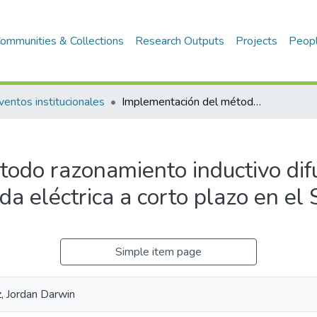
ommunities & Collections
Research Outputs
Projects
Peop
ventos institucionales
Implementación del método razonamiento inductivo difuso para el pronóstico de la demanda eléctrica a corto plazo en el SEIN
odo razonamiento inductivo dif
a eléctrica a corto plazo en el
Simple item page
, Jordan Darwin