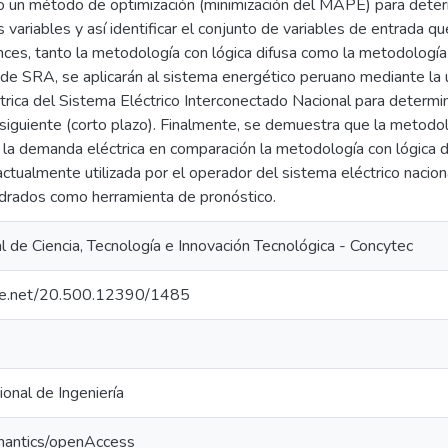
o un método de optimización (minimización del MAPE) para determi
s variables y así identificar el conjunto de variables de entrada q
onces, tanto la metodología con lógica difusa como la metodolog
e SRA, se aplicarán al sistema energético peruano mediante la ut
trica del Sistema Eléctrico Interconectado Nacional para determi
a siguiente (corto plazo). Finalmente, se demuestra que la metod
 la demanda eléctrica en comparación la metodología con lógica di
ctualmente utilizada por el operador del sistema eléctrico nacio
drados como herramienta de pronóstico.
 de Ciencia, Tecnología e Innovación Tecnológica - Concytec
ndle.net/20.500.12390/1485
onal de Ingeniería
mantics/openAccess