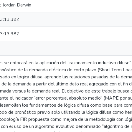
, Jordan Darwin
3:13:38Z
3:13:38Z
s se enfocará en la aplicación del “razonamiento inductivo difuso” 
onóstico de la demanda eléctrica de corto plazo (Short Term Load
sado en lógica difusa, aprende las relaciones pasadas de la deman
e la demanda a partir del último dato real agregado con el fin d
ada versus la demanda real. El objetivo de este trabajo busca d
nte el indicador “error porcentual absoluto medio” (MAPE por sus 
 desarrollan los fundamentos de lógica difusa como base para co
do de pronóstico previo solo utilizando la lógica difusa como he
etodología FIR propuesta como mejora de la metodología con lóg
on el uso de un algoritmo evolutivo denominado “algoritmo de 