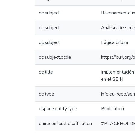
dc.subject
Razonamiento in
dc.subject
Análisis de seri
dc.subject
Lógica difusa
dc.subject.ocde
https://purl.or
dc.title
Implementación 
en el SEIN
dc.type
info:eu-repo/se
dspace.entity.type
Publication
oairecerif.author.affiliation
#PLACEHOLD