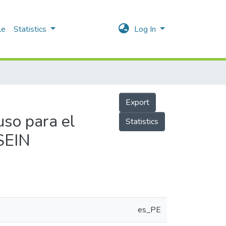
le
Statistics
Log In
Export
uso para el
Statistics
 SEIN
es_PE