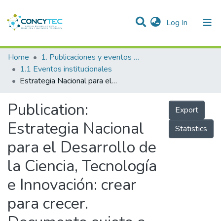
(current)
Log In
Communities & Collections
Home
1. Publicaciones y eventos institucionales
1.1 Eventos institucionales
Research Outputs
Estrategia Nacional para el Desarrollo de la Ciencia, Tecnología e Innovación: crear para crecer. Documento sujeto a consulta pública
Projects
Publication:
Export
People
Estrategia Nacional
Statistics
Statistics
para el Desarrollo de
la Ciencia, Tecnología
e Innovación: crear
para crecer.