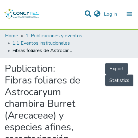
(current)
Log In
Communities & Collections
Home
1. Publicaciones y eventos institucionales
1.1 Eventos institucionales
Research Outputs
Fibras foliares de Astrocaryum chambira Burret (Arecaceae) y especies afines, caracterización histológica y físico-química en relación a su potencial productividad comercial
Projects
Publication:
Export
People
Fibras foliares de
Statistics
Statistics
Astrocaryum
chambira Burret
(Arecaceae) y
especies afines,