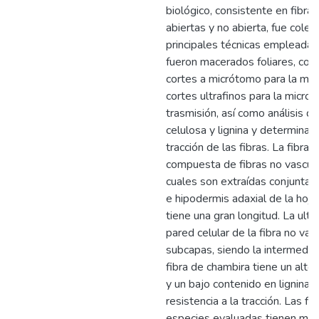
biológico, consistente en fibras
abiertas y no abierta, fue cole
principales técnicas empleadas
fueron macerados foliares, cor
cortes a micrótomo para la mic
cortes ultrafinos para la micros
trasmisión, así como análisis qu
celulosa y lignina y determinaci
tracción de las fibras. La fibra
compuesta de fibras no vascular
cuales son extraídas conjuntam
e hipodermis adaxial de la hoja.
tiene una gran longitud. La ultr
pared celular de la fibra no vas
subcapas, siendo la intermedia
fibra de chambira tiene un alto
y un bajo contenido en lignina; 
resistencia a la tracción. Las fib
especies evaluadas tienen may