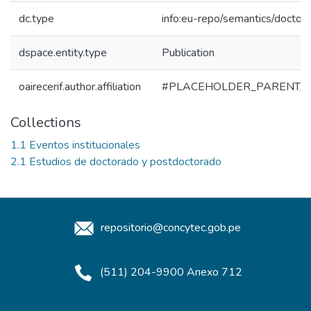
dc.type
info:eu-repo/semantics/doctora
dspace.entity.type
Publication
oairecerif.author.affiliation
#PLACEHOLDER_PARENT_
Collections
1.1 Eventos institucionales
2.1 Estudios de doctorado y postdoctorado
repositorio@concytec.gob.pe
(511) 204-9900 Anexo 712