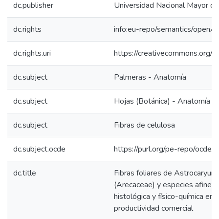
dc.publisher
Universidad Nacional Mayor d
dc.rights
info:eu-repo/semantics/openA
dc.rights.uri
https://creativecommons.org/li
dc.subject
Palmeras - Anatomía
dc.subject
Hojas (Botánica) - Anatomía
dc.subject
Fibras de celulosa
dc.subject.ocde
https://purl.org/pe-repo/ocde/
dc.title
Fibras foliares de Astrocaryum
(Arecaceae) y especies afines, 
histológica y físico-química en 
productividad comercial