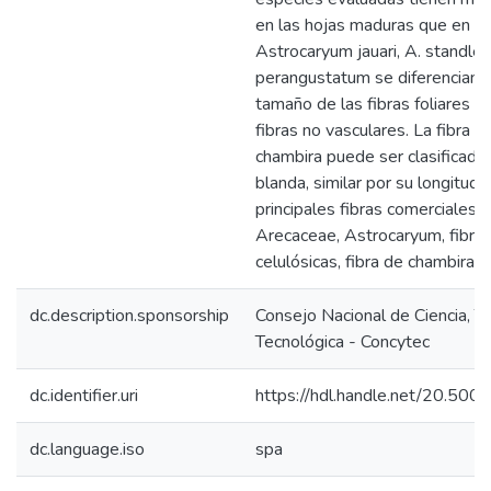
en las hojas maduras que en las
Astrocaryum jauari, A. standle
perangustatum se diferencian d
tamaño de las fibras foliares y
fibras no vasculares. La fibra 
chambira puede ser clasificada
blanda, similar por su longitud y
principales fibras comerciales. 
Arecaceae, Astrocaryum, fibras 
celulósicas, fibra de chambira.
dc.description.sponsorship
Consejo Nacional de Ciencia, T
Tecnológica - Concytec
dc.identifier.uri
https://hdl.handle.net/20.50
dc.language.iso
spa