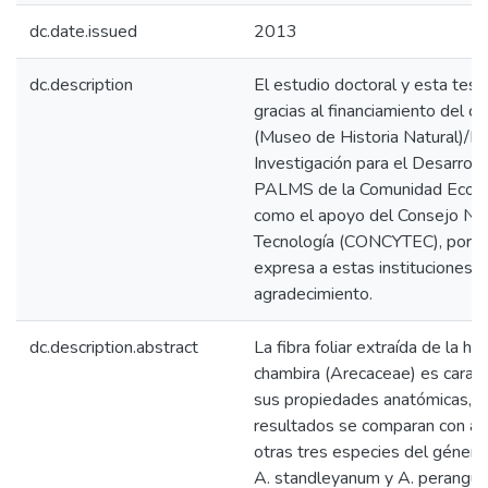
dc.date.issued
2013
dc.description
El estudio doctoral y esta tesi
gracias al financiamiento del
(Museo de Historia Natural)/IR
Investigación para el Desarroll
PALMS de la Comunidad Econó
como el apoyo del Consejo Nac
Tecnología (CONCYTEC), por el 
expresa a estas instituciones 
agradecimiento.
dc.description.abstract
La fibra foliar extraída de la 
chambira (Arecaceae) es caract
sus propiedades anatómicas, fí
resultados se comparan con aq
otras tres especies del género
A. standleyanum y A. perangust