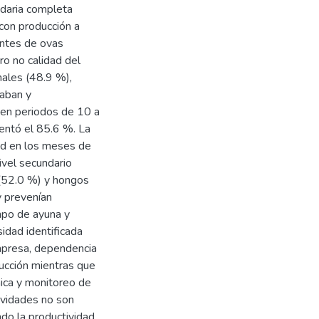
ndaria completa
con producción a
entes de ovas
o no calidad del
nales (48.9 %),
iaban y
 en periodos de 10 a
entó el 85.6 %. La
ad en los meses de
ivel secundario
 (52.0 %) y hongos
y prevenían
mpo de ayuna y
idad identificada
mpresa, dependencia
ducción mientras que
ica y monitoreo de
ividades no son
ndo la productividad