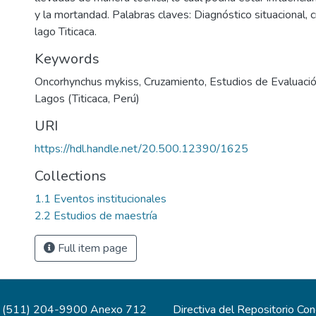
y la mortandad. Palabras claves: Diagnóstico situacional, c
lago Titicaca.
Keywords
Oncorhynchus mykiss
,
Cruzamiento
,
Estudios de Evaluac
Lagos (Titicaca, Perú)
URI
https://hdl.handle.net/20.500.12390/1625
Collections
1.1 Eventos institucionales
2.2 Estudios de maestría
Full item page
(511) 204-9900 Anexo 712
Directiva del Repositorio Co