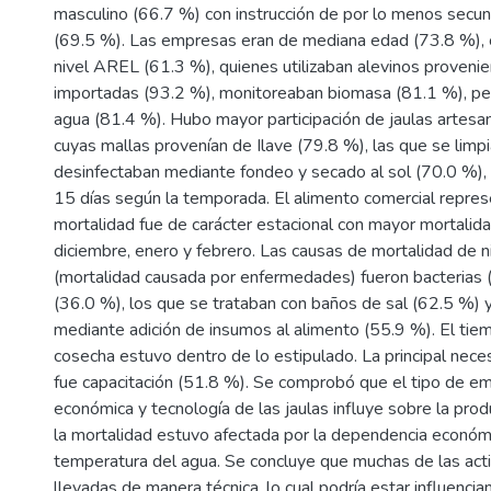
masculino (66.7 %) con instrucción de por lo menos secu
(69.5 %). Las empresas eran de mediana edad (73.8 %), 
nivel AREL (61.3 %), quienes utilizaban alevinos proveni
importadas (93.2 %), monitoreaban biomasa (81.1 %), per
agua (81.4 %). Hubo mayor participación de jaulas artesa
cuyas mallas provenían de Ilave (79.8 %), las que se limp
desinfectaban mediante fondeo y secado al sol (70.0 %),
15 días según la temporada. El alimento comercial repres
mortalidad fue de carácter estacional con mayor mortalid
diciembre, enero y febrero. Las causas de mortalidad de n
(mortalidad causada por enfermedades) fueron bacterias
(36.0 %), los que se trataban con baños de sal (62.5 %) 
mediante adición de insumos al alimento (55.9 %). El tie
cosecha estuvo dentro de lo estipulado. La principal neces
fue capacitación (51.8 %). Se comprobó que el tipo de e
económica y tecnología de las jaulas influye sobre la pro
la mortalidad estuvo afectada por la dependencia económ
temperatura del agua. Se concluye que muchas de las act
llevadas de manera técnica, lo cual podría estar influencia