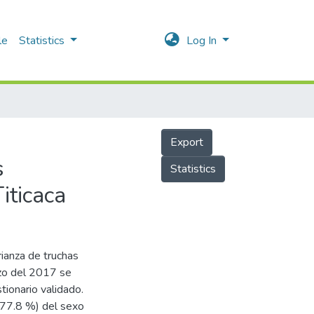
le
Statistics
Log In
Export
s
Statistics
iticaca
rianza de truchas
arzo del 2017 se
ionario validado.
 (77.8 %) del sexo