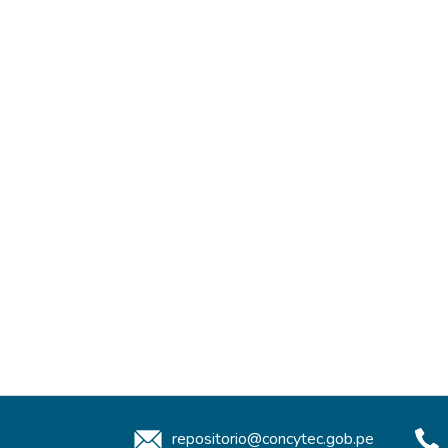
repositorio@concytec.gob.pe