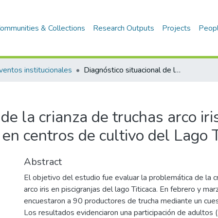
ommunities & Collections
Research Outputs
Projects
Peop
ventos institucionales
Diagnóstico situacional de la crianza de truchas arco iris (Oncorhynchus mykiss) en centros de cultivo del Lago Titicaca
de la crianza de truchas arco iri
n centros de cultivo del Lago T
Abstract
El objetivo del estudio fue evaluar la problemática de la c
arco iris en piscigranjas del lago Titicaca. En febrero y m
encuestaron a 90 productores de trucha mediante un cuest
Los resultados evidenciaron una participación de adultos