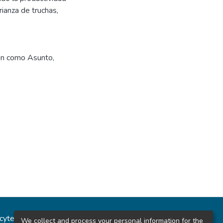
rianza de truchas,
ión como Asunto
,
ncytec
Estadísticas del sitio
We collect and process your personal information for the