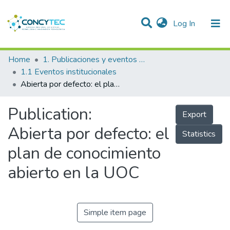
(current)
Log In
Communities & Collections
Home
1. Publicaciones y eventos institucionales
1.1 Eventos institucionales
Research Outputs
Abierta por defecto: el plan de conocimiento abierto en la UOC
Projects
Publication:
Export
People
Abierta por defecto: el
Statistics
Statistics
plan de conocimiento
abierto en la UOC
Simple item page