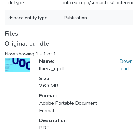
dc.type
info:eu-repo/semantics/conference
dspace.entity.type
Publication
Files
Original bundle
Now showing
1 - 1 of 1
Name:
Down
llueca_c.pdf
load
Size:
2.69 MB
Format:
Adobe Portable Document
Format
Description:
PDF