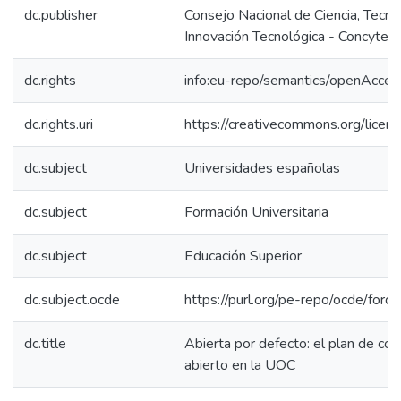
dc.publisher
Consejo Nacional de Ciencia, Tecno
Innovación Tecnológica - Concytec
dc.rights
info:eu-repo/semantics/openAcces
dc.rights.uri
https://creativecommons.org/licens
dc.subject
Universidades españolas
dc.subject
Formación Universitaria
dc.subject
Educación Superior
dc.subject.ocde
https://purl.org/pe-repo/ocde/for
dc.title
Abierta por defecto: el plan de co
abierto en la UOC