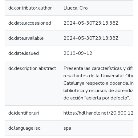
dc.contributor.author
Llueca, Ciro
dc.date.accessioned
2024-05-30T23:13:38Z
dc.date.available
2024-05-30T23:13:38Z
dc.date.issued
2019-09-12
dc.description.abstract
Presenta las características y cifra
resaltantes de la Universitat Ober
Catalunya respecto a docencia, inve
biblioteca y recursos de aprendizaje
de acción "abierta por defecto".
dc.identifier.uri
https://hdl.handle.net/20.500.12
dc.language.iso
spa