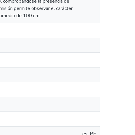
s X comprobándose la presencia de
smisión permite observar el carácter
promedio de 100 nm.
es_PE