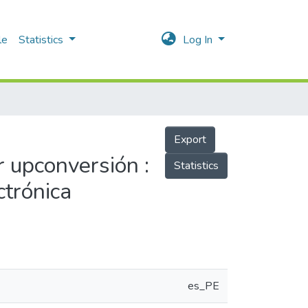
le
Statistics
Log In
Export
 upconversión :
Statistics
ctrónica
es_PE