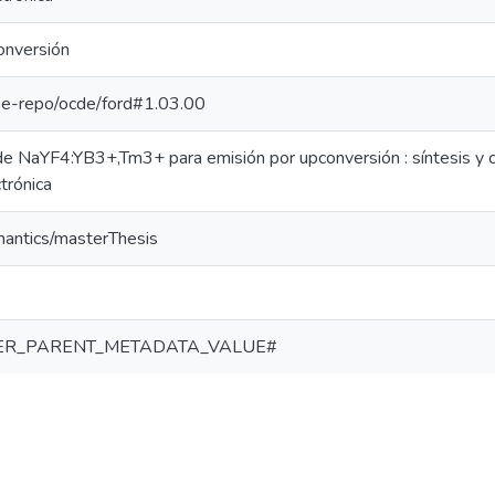
onversión
g/pe-repo/ocde/ford#1.03.00
de NaYF4:YB3+,Tm3+ para emisión por upconversión : síntesis y c
trónica
mantics/masterThesis
ER_PARENT_METADATA_VALUE#