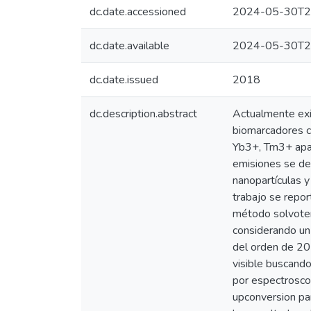
dc.date.accessioned
2024-05-30T2
dc.date.available
2024-05-30T2
dc.date.issued
2018
dc.description.abstract
Actualmente exi
biomarcadores c
Yb3+, Tm3+ apar
emisiones se deb
nanopartículas y
trabajo se repo
método solvoterm
considerando un
del orden de 20 
visible buscando
por espectroscop
upconversion pa