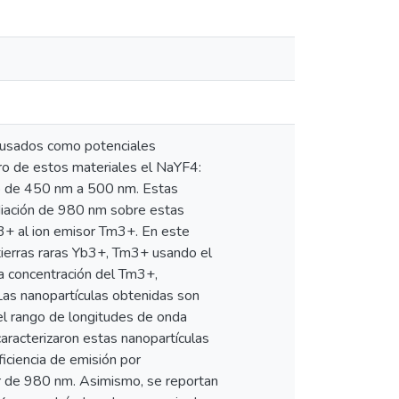
r usados como potenciales
ro de estos materiales el NaYF4:
go de 450 nm a 500 nm. Estas
adiación de 980 nm sobre estas
b3+ al ion emisor Tm3+. En este
tierras raras Yb3+, Tm3+ usando el
la concentración del Tm3+,
as nanopartículas obtenidas son
 el rango de longitudes de onda
aracterizaron estas nanopartículas
iciencia de emisión por
r de 980 nm. Asimismo, se reportan