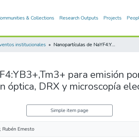
ommunities & Collections
Research Outputs
Projects
Peop
ventos institucionales
Nanopartículas de NaYF4:YB3+,Tm3+ para emisión por upconversión : síntesis y caracterización óptica, DRX y microscopía electrónica
F4:YB3+,Tm3+ para emisión por
ión óptica, DRX y microscopía ele
Simple item page
y, Rubén Ernesto