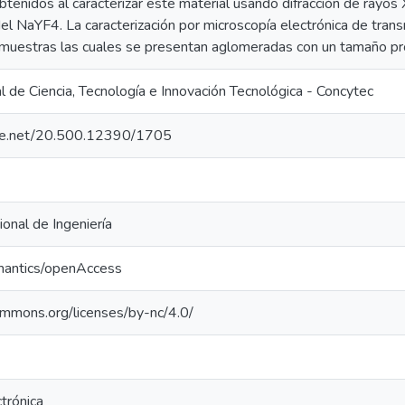
btenidos al caracterizar este material usando difracción de rayo
del NaYF4. La caracterización por microscopía electrónica de tran
as muestras las cuales se presentan aglomeradas con un tamaño 
 de Ciencia, Tecnología e Innovación Tecnológica - Concytec
ndle.net/20.500.12390/1705
onal de Ingeniería
mantics/openAccess
commons.org/licenses/by-nc/4.0/
trónica