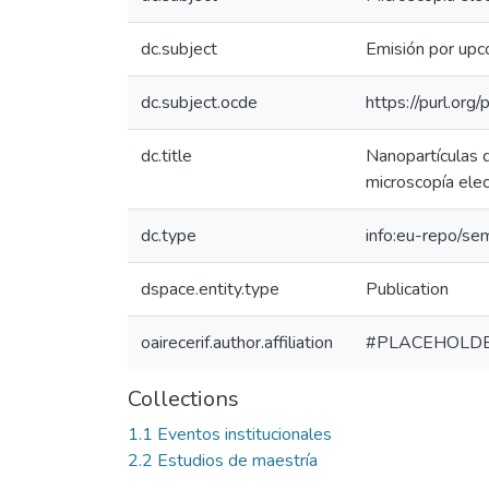
dc.subject
Emisión por upc
dc.subject.ocde
https://purl.or
dc.title
Nanopartículas 
microscopía elec
dc.type
info:eu-repo/se
dspace.entity.type
Publication
oairecerif.author.affiliation
#PLACEHOLD
Collections
1.1 Eventos institucionales
2.2 Estudios de maestría