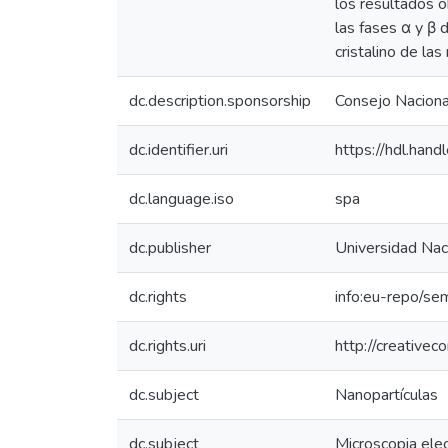
los resultados o
las fases α y β 
cristalino de l
dc.description.sponsorship
Consejo Nacional
dc.identifier.uri
https://hdl.ha
dc.language.iso
spa
dc.publisher
Universidad Naci
dc.rights
info:eu-repo/se
dc.rights.uri
http://creative
dc.subject
Nanopartículas
dc.subject
Microscopia elec