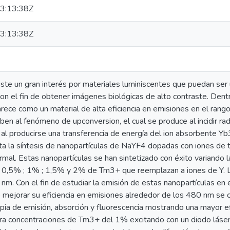
3:13:38Z
3:13:38Z
ste un gran interés por materiales luminiscentes que puedan se
on el fin de obtener imágenes biológicas de alto contraste. Dent
ece como un material de alta eficiencia en emisiones en el ran
en al fenómeno de upconversion, el cual se produce al incidir r
 al producirse una transferencia de energía del ion absorbente Y
rta la síntesis de nanopartículas de NaYF4 dopadas con iones de 
al. Estas nanopartículas se han sintetizado con éxito variando 
 0,5% ; 1% ; 1,5% y 2% de Tm3+ que reemplazan a iones de Y. L
nm. Con el fin de estudiar la emisión de estas nanopartículas en
 mejorar su eficiencia en emisiones alrededor de los 480 nm se c
ia de emisión, absorción y fluorescencia mostrando una mayor ef
ra concentraciones de Tm3+ del 1% excitando con un diodo láse