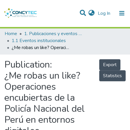
(current)
Log In
Communities & Collections
Home
1. Publicaciones y eventos institucionales
1.1 Eventos institucionales
Research Outputs
¿Me robas un like? Operaciones encubiertas de la Policía Nacional del Perú en entornos digitales
Projects
Publication:
Export
People
¿Me robas un like?
Statistics
Statistics
Operaciones
encubiertas de la
Policía Nacional del
Perú en entornos