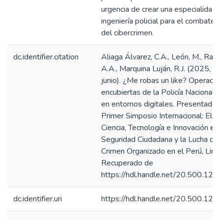
urgencia de crear una especialidad
ingeniería policial para el combate 
del cibercrimen.
dc.identifier.citation
Aliaga Álvarez, C.A., León, M., Rave
A.A., Marquina Luján, R.J. (2025, 1
junio). ¿Me robas un like? Operaci
encubiertas de la Policía Nacional 
en entornos digitales. Presentado 
Primer Simposio Internacional: El R
Ciencia, Tecnología e Innovación en 
Seguridad Ciudadana y la Lucha con
Crimen Organizado en el Perú, Lima
Recuperado de
https://hdl.handle.net/20.500.1
dc.identifier.uri
https://hdl.handle.net/20.500.1