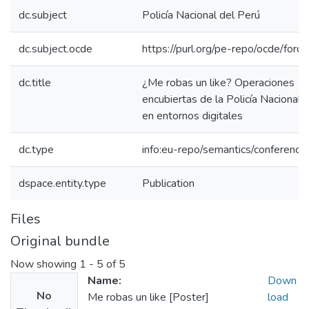
dc.subject
Policía Nacional del Perú
dc.subject.ocde
https://purl.org/pe-repo/ocde/for
dc.title
¿Me robas un like? Operaciones
encubiertas de la Policía Nacional 
en entornos digitales
dc.type
info:eu-repo/semantics/conference
dspace.entity.type
Publication
Files
Original bundle
Now showing
1 - 5 of 5
Name:
Down
No
Me robas un like [Poster]
load