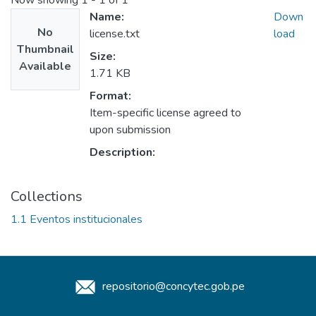
Now showing
1 - 1 of 1
Name:
Down
No
license.txt
load
Thumbnail
Size:
Available
1.71 KB
Format:
Item-specific license agreed to
upon submission
Description:
Collections
1.1 Eventos institucionales
repositorio@concytec.gob.pe