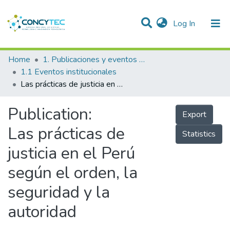
(current)
Log In
Communities & Collections
Home
1. Publicaciones y eventos institucionales
1.1 Eventos institucionales
Research Outputs
Las prácticas de justicia en el Perú según el orden, la seguridad y la autoridad
Projects
Publication:
Export
People
Las prácticas de
Statistics
Statistics
justicia en el Perú
según el orden, la
seguridad y la
autoridad