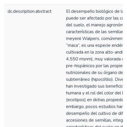
dc.description.abstract
El desempeño biológico de las
puede ser afectado por las cara
del suelo, el manejo agronómic
características de las semillas.
meyenii Walpers, comúnmente
“maca”, es una especie endémic
cultivada en la zona alto-andin
4,550 msnm), muy valorada d
pre-hispánicos por las propied
nutricionales de su órgano de 
subterráneo (hipocótilo). Diver
han investigado sus beneficios 
humana y el rol del color del hi
(ecotipos) en dichas propiedad
embargo, pocos estudios han i
desempeño del cultivo de dife
accesiones de semillas, integr