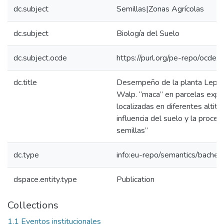
dc.subject
Semillas|Zonas Agrícolas
dc.subject
Biología del Suelo
dc.subject.ocde
https://purl.org/pe-repo/ocde/
dc.title
Desempeño de la planta Lepid
Walp. “maca” en parcelas expe
localizadas en diferentes altitu
influencia del suelo y la proced
semillas”
dc.type
info:eu-repo/semantics/bachel
dspace.entity.type
Publication
Collections
1.1 Eventos institucionales