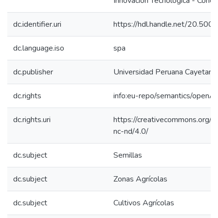
Innovación Tecnológica - Concy
dc.identifier.uri
https://hdl.handle.net/20.50
dc.language.iso
spa
dc.publisher
Universidad Peruana Cayetano
dc.rights
info:eu-repo/semantics/openA
dc.rights.uri
https://creativecommons.org/l
nc-nd/4.0/
dc.subject
Semillas
dc.subject
Zonas Agrícolas
dc.subject
Cultivos Agrícolas