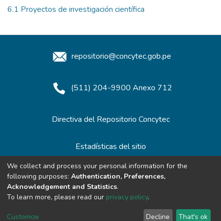
6.1 Proyectos de investigación científica
repositorio@concytec.gob.pe
(511) 204-9900 Anexo 712
Directiva del Repositorio Concytec
Estadísticas del sitio
We collect and process your personal information for the
following purposes:
Authentication, Preferences,
Redes de Repositorios
Acknowledgement and Statistics
.
To learn more, please read our
privacy policy
.
Customize
Decline
That's ok