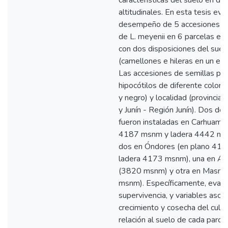
características del suelo en di
altitudinales. En esta tesis ev
desempeño de 5 accesiones de
de L. meyenii en 6 parcelas ex
con dos disposiciones del suel
(camellones e hileras en un esp
Las accesiones de semillas pr
hipocótilos de diferente color (a
y negro) y localidad (provincia
y Junín - Región Junín). Dos de 
fueron instaladas en Carhuama
4187 msnm y ladera 4442 msn
dos en Óndores (en plano 41
ladera 4173 msnm), una en A
(3820 msnm) y otra en Masm
msnm). Específicamente, eval
supervivencia, y variables asoci
crecimiento y cosecha del culti
relación al suelo de cada parcel