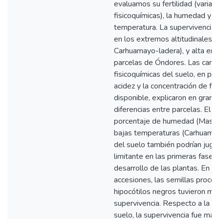
evaluamos su fertilidad (variab
fisicoquímicas), la humedad y la
temperatura. La supervivencia 
en los extremos altitudinales
Carhuamayo-ladera), y alta en
parcelas de Óndores. Las carac
fisicoquímicas del suelo, en part
acidez y la concentración de fó
disponible, explicaron en gran 
diferencias entre parcelas. El b
porcentaje de humedad (Masma
bajas temperaturas (Carhuama
del suelo también podrían juga
limitante en las primeras fases
desarrollo de las plantas. En re
accesiones, las semillas proce
hipocótilos negros tuvieron me
supervivencia. Respecto a la di
suelo, la supervivencia fue may