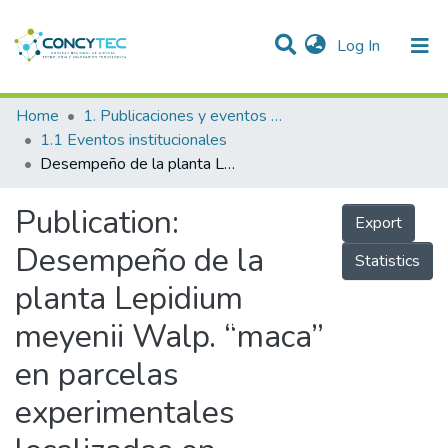
(current)
Log In
Communities & Collections
Home
1. Publicaciones y eventos institucionales
1.1 Eventos institucionales
Research Outputs
Desempeño de la planta Lepidium meyenii Walp. “maca” en parcelas experimentales localizadas en diferentes altitudes: la influencia del suelo y la procedencia de las semillas”
Projects
Publication:
Export
People
Desempeño de la
Statistics
Statistics
planta Lepidium
meyenii Walp. “maca”
en parcelas
experimentales