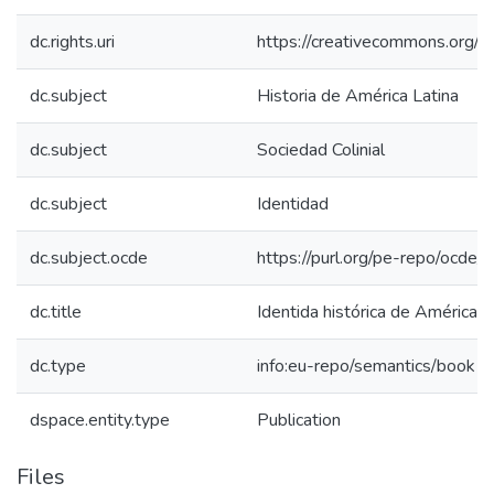
dc.rights.uri
https://creativecommons.org/li
dc.subject
Historia de América Latina
dc.subject
Sociedad Colinial
dc.subject
Identidad
dc.subject.ocde
https://purl.org/pe-repo/ocde/
dc.title
Identida histórica de América L
dc.type
info:eu-repo/semantics/book
dspace.entity.type
Publication
Files