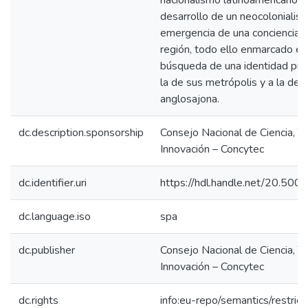
nacionalismo latinoamericano uni
desarrollo de un neocolonialism
emergencia de una conciencia po
región, todo ello enmarcado en
búsqueda de una identidad propi
la de sus metrópolis y a la de 
anglosajona.
dc.description.sponsorship
Consejo Nacional de Ciencia, T
Innovación – Concytec
dc.identifier.uri
https://hdl.handle.net/20.50
dc.language.iso
spa
dc.publisher
Consejo Nacional de Ciencia, T
Innovación – Concytec
dc.rights
info:eu-repo/semantics/restri