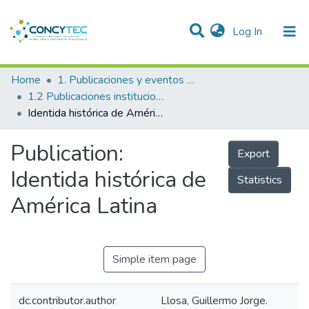
(current)
Log In
Communities & Collections
Home
1. Publicaciones y eventos institucionales
1.2 Publicaciones institucionales
Research Outputs
Identida histórica de América Latina
Projects
Publication:
Export
People
Identida histórica de
Statistics
Statistics
América Latina
Simple item page
dc.contributor.author
Llosa, Guillermo Jorge.