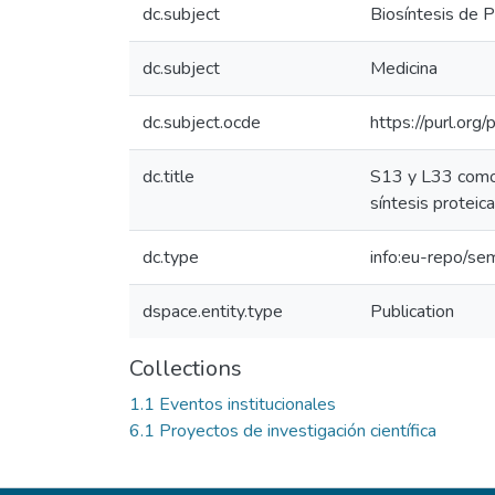
dc.subject
Biosíntesis de P
dc.subject
Medicina
dc.subject.ocde
https://purl.or
dc.title
S13 y L33 como 
síntesis proteic
dc.type
info:eu-repo/se
dspace.entity.type
Publication
Collections
1.1 Eventos institucionales
6.1 Proyectos de investigación científica