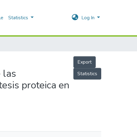
le
Statistics
Log In
Export
 las
Statistics
tesis proteica en