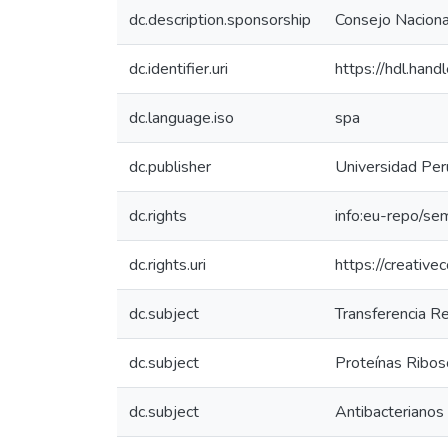
dc.description.sponsorship
Consejo Nacional
dc.identifier.uri
https://hdl.ha
dc.language.iso
spa
dc.publisher
Universidad Per
dc.rights
info:eu-repo/se
dc.rights.uri
https://creativ
dc.subject
Transferencia R
dc.subject
Proteínas Ribo
dc.subject
Antibacterianos