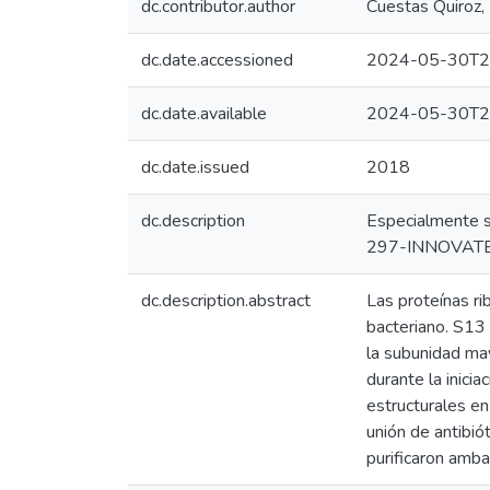
dc.contributor.author
Cuestas Quiroz, 
dc.date.accessioned
2024-05-30T2
dc.date.available
2024-05-30T2
dc.date.issued
2018
dc.description
Especialmente 
297-INNOVATEPER
dc.description.abstract
Las proteínas r
bacteriano. S13 
la subunidad ma
durante la inici
estructurales en
unión de antibió
purificaron amba