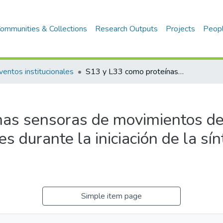
ommunities & Collections
Research Outputs
Projects
Peop
ventos institucionales
S13 y L33 como proteínas sensoras de movimientos de las subunidades ribosomales durante la iniciación de la síntesis proteica en bacterias
nas sensoras de movimientos de
 durante la iniciación de la sín
Simple item page