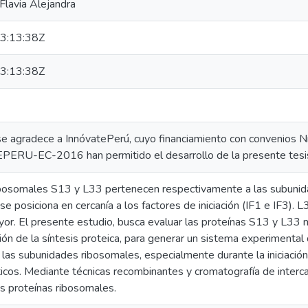
Flavia Alejandra
3:13:38Z
3:13:38Z
se agradece a InnóvatePerú, cuyo financiamiento con convenio
U-EC-2016 han permitido el desarrollo de la presente tesis 
ibosomales S13 y L33 pertenecen respectivamente a las subuni
se posiciona en cercanía a los factores de iniciación (IF1 e IF3)
yor. El presente estudio, busca evaluar las proteínas S13 y L3
ación de la síntesis proteica, para generar un sistema experimenta
 las subunidades ribosomales, especialmente durante la iniciación 
ticos. Mediante técnicas recombinantes y cromatografía de interc
s proteínas ribosomales.