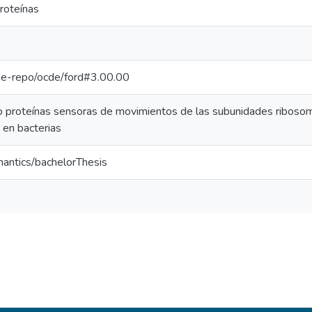
roteínas
g/pe-repo/ocde/ford#3.00.00
proteínas sensoras de movimientos de las subunidades ribosomale
a en bacterias
mantics/bachelorThesis