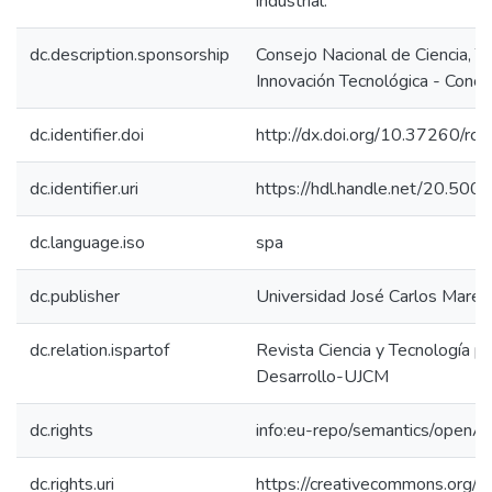
industrial.
dc.description.sponsorship
Consejo Nacional de Ciencia, T
Innovación Tecnológica - Concy
dc.identifier.doi
http://dx.doi.org/10.37260/rct
dc.identifier.uri
https://hdl.handle.net/20.50
dc.language.iso
spa
dc.publisher
Universidad José Carlos Mareá
dc.relation.ispartof
Revista Ciencia y Tecnología pa
Desarrollo-UJCM
dc.rights
info:eu-repo/semantics/openA
dc.rights.uri
https://creativecommons.org/l