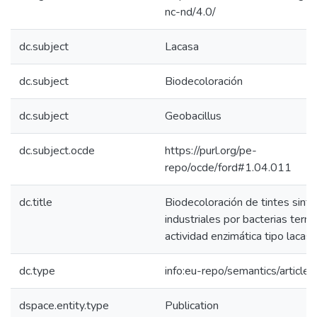
nc-nd/4.0/
dc.subject
Lacasa
dc.subject
Biodecoloración
dc.subject
Geobacillus
dc.subject.ocde
https://purl.org/pe-
repo/ocde/ford#1.04.011
dc.title
Biodecoloración de tintes sinté
industriales por bacterias term
actividad enzimática tipo lacasa
dc.type
info:eu-repo/semantics/article
dspace.entity.type
Publication