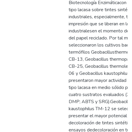
Biotecnología Enzimáticacon ac
tipo lacasa sobre tintes sintéti
industriales, especialmente, ti
impresión que se liberan en lo
industrialesen el momento del
del papel reciclado. Por tal mot
seleccionaron los cultivos bact
termófilos Geobacillusthermol
CB-13, Geobacillus thermopara
CB-25, Geobacillus thermoleo
06 y Geobacillus kaustophilu
presentaron mayor actividad en
tipo lacasa en medio sólido par
cuatro sustratos evaluados (2
DMP; ABTS y SRG).Geobacillu
kaustophilus TM-12 se selecci
presentar el mayor potencial pa
decoloración de tintes sintétic
ensayos dedecoloración en tub