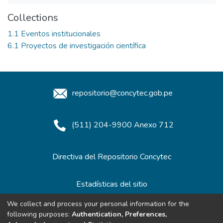
Collections
1.1 Eventos institucionales
6.1 Proyectos de investigación científica
repositorio@concytec.gob.pe
(511) 204-9900 Anexo 712
Directiva del Repositorio Concytec
Estadísticas del sitio
We collect and process your personal information for the
following purposes:
Authentication, Preferences,
Redes de Repositorios