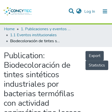
(current)
Log In
Communities & Collections
Home
1. Publicaciones y eventos institucionales
1.1 Eventos institucionales
Research Outputs
Biodecoloración de tintes sintéticos industriales por bacterias termófilas con actividad enzimática tipo lacasa
Projects
Publication:
Export
People
Biodecoloración de
Statistics
Statistics
tintes sintéticos
industriales por
bacterias termófilas
con actividad