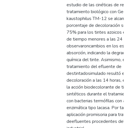
estudio de las cinéticas de rem
tratamiento biológico con Geob
kaustophilus TM-12 se alcanz
porcentaje de decoloración supe
75% para los tintes azoicos en
de tiempo menores a las 24 ho
observaroncambios en los esp
absorción, indicando la degrada
química del tinte. Asimismo, el
tratamiento del efluente de
destintadosimulado resultó e
decoloración a las 14 horas, e
la acción biodecolorante de tin
sintéticos durante el tratamien
con bacterias termófilas con ac
enzimática tipo lacasa. Por tant
aplicación promisoria para trat
deefluentes procedentes del 