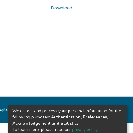
Download
ncytec
Estadísticas del sitio
We collect and process your personal information for the
following purposes:
Authentication, Preferences,
Acknowledgement and Statistics
.
To learn more, please read our
privacy policy
.