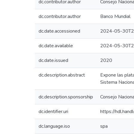
dc.contributor.author
Consejo Nacional
dc.contributor.author
Banco Mundial
dc.date.accessioned
2024-05-30T2
dc.date.available
2024-05-30T2
dc.date.issued
2020
dc.description.abstract
Expone las plat
Sistema Naciona
dc.description.sponsorship
Consejo Nacional
dc.identifier.uri
https://hdl.ha
dc.language.iso
spa