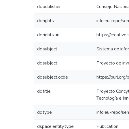
dc.publisher
Consejo Nacional
dc.rights
info:eu-repo/se
dc.rights.uri
https://creativ
dc.subject
Sistema de infor
dc.subject
Proyecto de inv
dc.subject.ocde
https://purl.or
dc.title
Proyecto Concyt
Tecnología e In
dc.type
info:eu-repo/se
dspace.entity.type
Publication