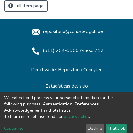
Full item page
repositorio@concytec.gob.pe
(511) 204-9900 Anexo 712
Directiva del Repositorio Concytec
Estadísticas del sitio
We collect and process your personal information for the
following purposes:
Authentication, Preferences,
Redes de Repositorios
Acknowledgement and Statistics
.
To learn more, please read our
privacy policy
.
Customize
Decline
That's ok