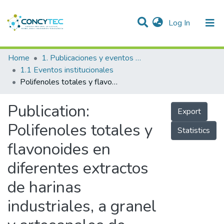
(current)
Log In
Communities & Collections
Home
1. Publicaciones y eventos institucionales
1.1 Eventos institucionales
Research Outputs
Polifenoles totales y flavonoides en diferentes extractos de harinas industriales, a granel y artesanales de quinua (Chenopodium quinoa), kiwicha (Amarantus caudatus) y kañiwa (Chenopodium pallidicaule)
Projects
Publication:
Export
People
Polifenoles totales y
Statistics
Statistics
flavonoides en
diferentes extractos
de harinas
industriales, a granel