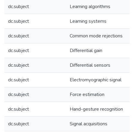
dc.subject
Learning algorithms
dc.subject
Learning systems
dc.subject
Common mode rejections
dc.subject
Differential gain
dc.subject
Differential sensors
dc.subject
Electromyographic signal
dc.subject
Force estimation
dc.subject
Hand-gesture recognition
dc.subject
Signal acquisitions