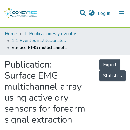
(current)
Log In
Communities & Collections
Home
1. Publicaciones y eventos institucionales
1.1 Eventos institucionales
Research Outputs
Surface EMG multichannel array using active dry sensors for forearm signal extraction
Projects
Publication:
Export
People
Surface EMG
Statistics
Statistics
multichannel array
using active dry
sensors for forearm
signal extraction