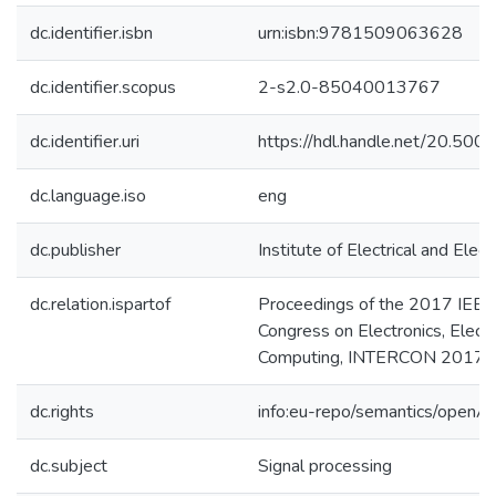
dc.identifier.isbn
urn:isbn:9781509063628
dc.identifier.scopus
2-s2.0-85040013767
dc.identifier.uri
https://hdl.handle.net/20.50
dc.language.iso
eng
dc.publisher
Institute of Electrical and Elect
dc.relation.ispartof
Proceedings of the 2017 IEEE 
Congress on Electronics, Electr
Computing, INTERCON 2017
dc.rights
info:eu-repo/semantics/openA
dc.subject
Signal processing