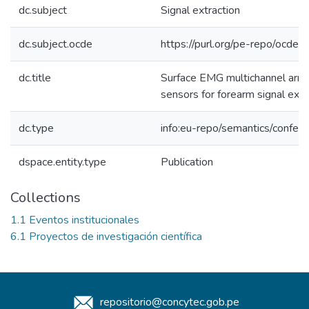
dc.subject
Signal extraction
dc.subject.ocde
https://purl.org/pe-repo/ocde/
dc.title
Surface EMG multichannel array
sensors for forearm signal extr
dc.type
info:eu-repo/semantics/confer
dspace.entity.type
Publication
Collections
1.1 Eventos institucionales
6.1 Proyectos de investigación científica
repositorio@concytec.gob.pe