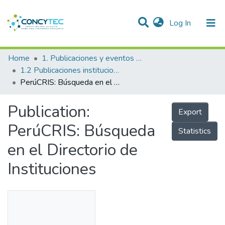
(current)
Log In
Communities & Collections
Home
1. Publicaciones y eventos institucionales
1.2 Publicaciones institucionales
Research Outputs
PerúCRIS: Búsqueda en el Directorio de Instituciones
Projects
Publication:
Export
People
PerúCRIS: Búsqueda
Statistics
Statistics
en el Directorio de
Instituciones