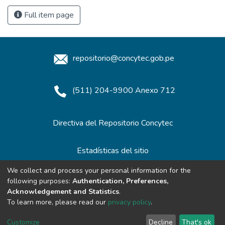
Full item page
repositorio@concytec.gob.pe
(511) 204-9900 Anexo 712
Directiva del Repositorio Concytec
Estadísticas del sitio
We collect and process your personal information for the
following purposes:
Authentication, Preferences,
Redes de Repositorios
Acknowledgement and Statistics
.
To learn more, please read our
privacy policy
.
Customize
Decline
That's ok