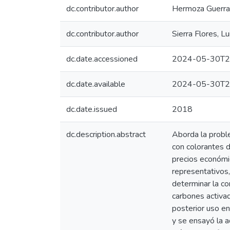
dc.contributor.author
Hermoza Guerra,
dc.contributor.author
Sierra Flores, L
dc.date.accessioned
2024-05-30T2
dc.date.available
2024-05-30T2
dc.date.issued
2018
dc.description.abstract
Aborda la proble
con colorantes 
precios económic
representativos,
determinar la co
carbones activa
posterior uso en
y se ensayó la 