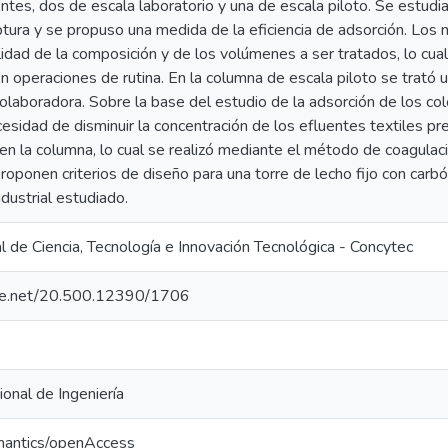
entes, dos de escala laboratorio y una de escala piloto. Se est
uptura y se propuso una medida de la eficiencia de adsorción. Lo
ilidad de la composición y de los volúmenes a ser tratados, lo cu
n operaciones de rutina. En la columna de escala piloto se trató 
olaboradora. Sobre la base del estudio de la adsorción de los col
esidad de disminuir la concentración de los efluentes textiles pr
en la columna, lo cual se realizó mediante el método de coagulaci
roponen criterios de diseño para una torre de lecho fijo con carbó
ndustrial estudiado.
 de Ciencia, Tecnología e Innovación Tecnológica - Concytec
ndle.net/20.500.12390/1706
onal de Ingeniería
mantics/openAccess