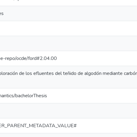
es
g/pe-repo/ocde/ford#2.04.00
loración de los efluentes del teñido de algodón mediante carbó
mantics/bachelorThesis
ER_PARENT_METADATA_VALUE#