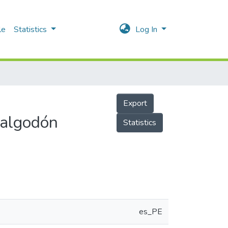
le
Statistics
Log In
Export
 algodón
Statistics
es_PE