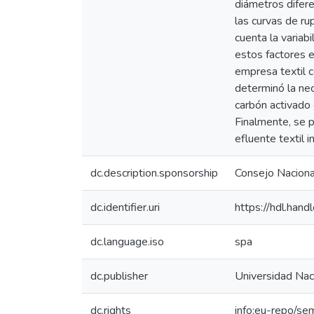
diámetros difer
las curvas de r
cuenta la variab
estos factores e
empresa textil c
determinó la nec
carbón activado 
Finalmente, se p
efluente textil i
dc.description.sponsorship
Consejo Nacional
dc.identifier.uri
https://hdl.ha
dc.language.iso
spa
dc.publisher
Universidad Naci
dc.rights
info:eu-repo/se