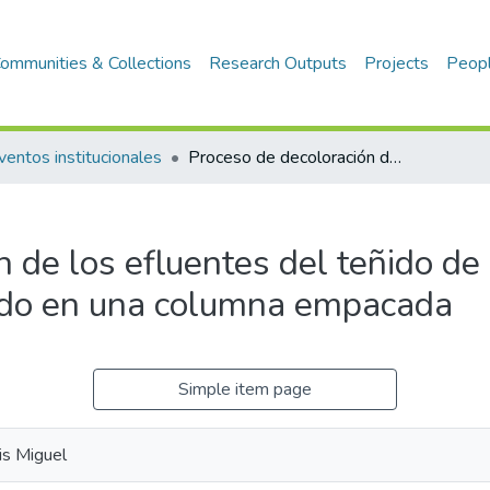
ommunities & Collections
Research Outputs
Projects
Peop
ventos institucionales
Proceso de decoloración de los efluentes del teñido de algodón mediante carbón activado en una columna empacada
n de los efluentes del teñido de
ado en una columna empacada
Simple item page
uis Miguel