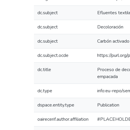
dc.subject
Efluentes textil
dc.subject
Decoloración
dc.subject
Carbón activado
dc.subject.ocde
https://purl.or
dc.title
Proceso de deco
empacada
dc.type
info:eu-repo/se
dspace.entity.type
Publication
oairecerif.author.affiliation
#PLACEHOLD