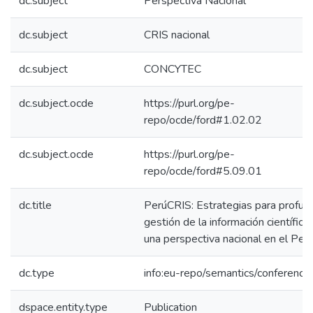
dc.subject
Perspectiva Nacional
dc.subject
CRIS nacional
dc.subject
CONCYTEC
dc.subject.ocde
https://purl.org/pe-
repo/ocde/ford#1.02.02
dc.subject.ocde
https://purl.org/pe-
repo/ocde/ford#5.09.01
dc.title
PerúCRIS: Estrategias para profund
gestión de la información científic
una perspectiva nacional en el Per
dc.type
info:eu-repo/semantics/conference
dspace.entity.type
Publication