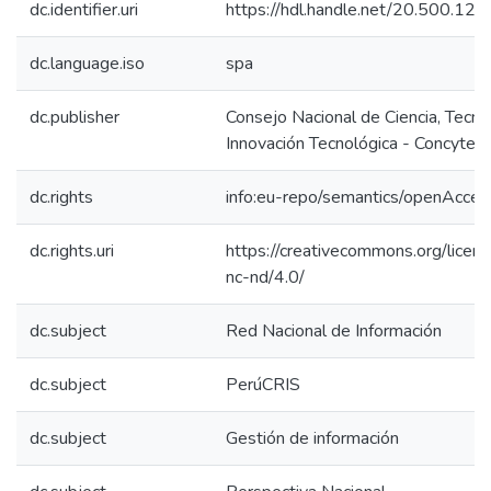
dc.identifier.uri
https://hdl.handle.net/20.500.12
dc.language.iso
spa
dc.publisher
Consejo Nacional de Ciencia, Tecno
Innovación Tecnológica - Concytec
dc.rights
info:eu-repo/semantics/openAcces
dc.rights.uri
https://creativecommons.org/licen
nc-nd/4.0/
dc.subject
Red Nacional de Información
dc.subject
PerúCRIS
dc.subject
Gestión de información