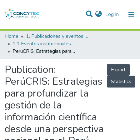
(current)
Log In
Communities & Collections
Home
1. Publicaciones y eventos institucionales
1.1 Eventos institucionales
Research Outputs
PerúCRIS: Estrategias para profundizar la gestión de la información científica desde una perspectiva nacional en el Perú
Projects
Publication:
Export
People
PerúCRIS: Estrategias
Statistics
Statistics
para profundizar la
gestión de la
información científica
desde una perspectiva