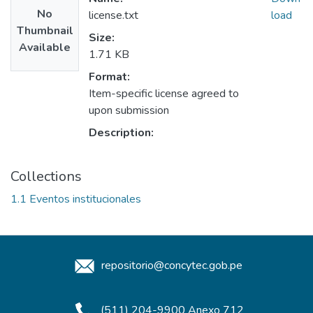
No
license.txt
load
Thumbnail
Size:
Available
1.71 KB
Format:
Item-specific license agreed to
upon submission
Description:
Collections
1.1 Eventos institucionales
repositorio@concytec.gob.pe
(511) 204-9900 Anexo 712