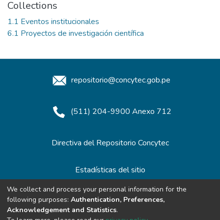
Collections
1.1 Eventos institucionales
6.1 Proyectos de investigación científica
repositorio@concytec.gob.pe
(511) 204-9900 Anexo 712
Directiva del Repositorio Concytec
Estadísticas del sitio
We collect and process your personal information for the
following purposes:
Authentication, Preferences,
Redes de Repositorios
Acknowledgement and Statistics
.