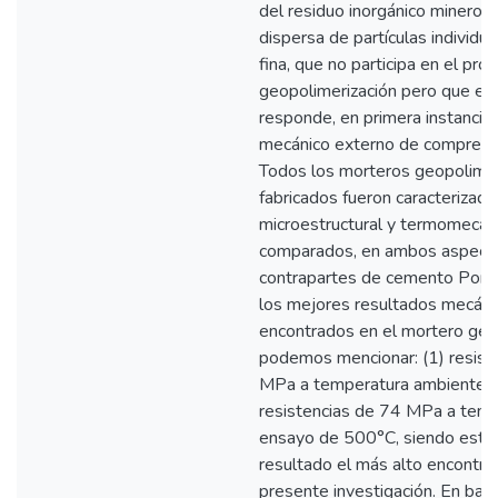
del residuo inorgánico minero, y
dispersa de partículas individu
fina, que no participa en el pro
geopolimerización pero que es 
responde, en primera instancia,
mecánico externo de compresión
Todos los morteros geopolimé
fabricados fueron caracterizad
microestructural y termomecán
comparados, en ambos aspecto
contrapartes de cemento Portl
los mejores resultados mecáni
encontrados en el mortero geo
podemos mencionar: (1) resist
MPa a temperatura ambiente y
resistencias de 74 MPa a temp
ensayo de 500°C, siendo este 
resultado el más alto encontra
presente investigación. En base