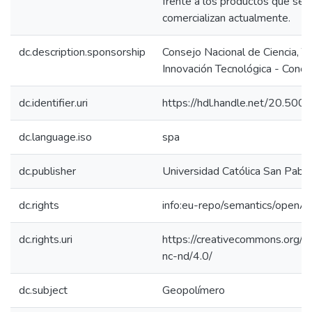
frente a los productos que se f
comercializan actualmente.
dc.description.sponsorship
Consejo Nacional de Ciencia, T
Innovación Tecnológica - Concy
dc.identifier.uri
https://hdl.handle.net/20.50
dc.language.iso
spa
dc.publisher
Universidad Católica San Pabl
dc.rights
info:eu-repo/semantics/openA
dc.rights.uri
https://creativecommons.org/l
nc-nd/4.0/
dc.subject
Geopolímero