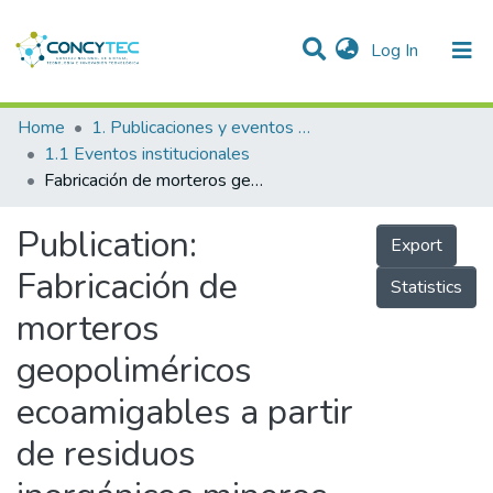
(current)
Log In
Communities & Collections
Home
1. Publicaciones y eventos institucionales
1.1 Eventos institucionales
Research Outputs
Fabricación de morteros geopoliméricos ecoamigables a partir de residuos inorgánicos mineros como producto alternativo a morteros de cemento Portland
Projects
Publication:
Export
People
Fabricación de
Statistics
Statistics
morteros
geopoliméricos
ecoamigables a partir
de residuos