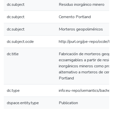
dc.subject
Residuo inorgánico minero
dc.subject
Cemento Portland
dc.subject
Morteros geopoliméricos
dc.subject.ocde
http://purl.org/pe-repo/ocde/f
dc.title
Fabricación de morteros geopo
ecoamigables a partir de resid
inorgánicos mineros como prod
alternativo a morteros de cem
Portland
dc.type
info:eu-repo/semantics/bachel
dspace.entity.type
Publication