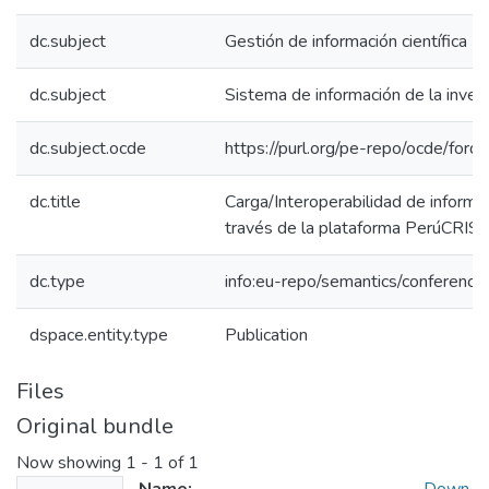
dc.subject
Gestión de información científica
dc.subject
Sistema de información de la inves
dc.subject.ocde
https://purl.org/pe-repo/ocde/for
dc.title
Carga/Interoperabilidad de informa
través de la plataforma PerúCRIS
dc.type
info:eu-repo/semantics/conference
dspace.entity.type
Publication
Files
Original bundle
Now showing
1 - 1 of 1