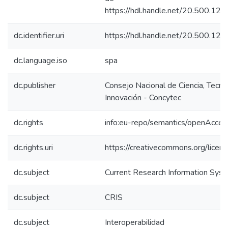
https://hdl.handle.net/20.500.1
dc.identifier.uri
https://hdl.handle.net/20.500.1
dc.language.iso
spa
dc.publisher
Consejo Nacional de Ciencia, Tecno
Innovación - Concytec
dc.rights
info:eu-repo/semantics/openAcces
dc.rights.uri
https://creativecommons.org/licens
dc.subject
Current Research Information Sys
dc.subject
CRIS
dc.subject
Interoperabilidad