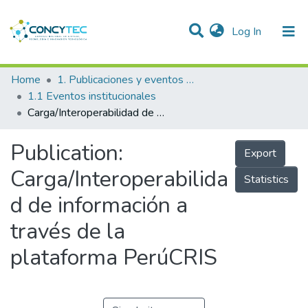
(current)
Log In
Communities & Collections
Home
1. Publicaciones y eventos institucionales
1.1 Eventos institucionales
Research Outputs
Carga/Interoperabilidad de información a través de la plataforma PerúCRIS
Projects
Publication:
Export
People
Carga/Interoperabilida
Statistics
Statistics
d de información a
través de la
plataforma PerúCRIS