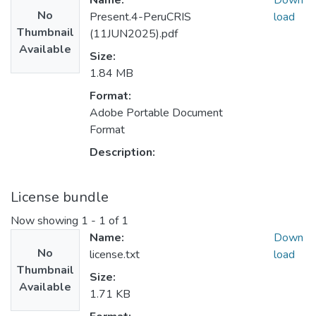
Name:
Down
No
Present.4-PeruCRIS
load
Thumbnail
(11JUN2025).pdf
Available
Size:
1.84 MB
Format:
Adobe Portable Document
Format
Description:
License bundle
Now showing
1 - 1 of 1
Name:
Down
No
license.txt
load
Thumbnail
Size:
Available
1.71 KB