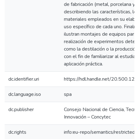
de fabricación (metal, porcelana y vi
describiendo las características, los
materiales empleados en su elabor
uso específico de cada uno. Finalm
ilustran montajes de equipos para 
realización de experimentos deter
como la destilación o la producción
con el fin de familiarizar al estudia
aplicación práctica.
dc.identifier.uri
https://hdl.handle.net/20.500.1
dc.language.iso
spa
dc.publisher
Consejo Nacional de Ciencia, Tecno
Innovación – Concytec
dc.rights
info:eu-repo/semantics/restricted