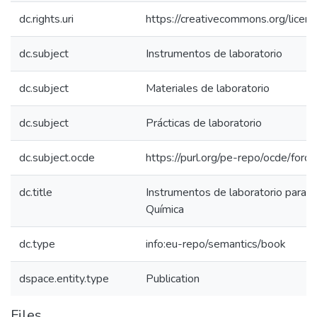
dc.rights.uri
https://creativecommons.org/licens
dc.subject
Instrumentos de laboratorio
dc.subject
Materiales de laboratorio
dc.subject
Prácticas de laboratorio
dc.subject.ocde
https://purl.org/pe-repo/ocde/for
dc.title
Instrumentos de laboratorio para e
Química
dc.type
info:eu-repo/semantics/book
dspace.entity.type
Publication
Files