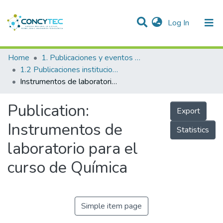
(current)
Log In
Communities & Collections
Home
1. Publicaciones y eventos institucionales
1.2 Publicaciones institucionales
Research Outputs
Instrumentos de laboratorio para el curso de Química
Projects
Publication:
Export
People
Instrumentos de
Statistics
Statistics
laboratorio para el
curso de Química
Simple item page