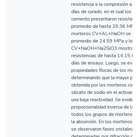
resistencia a la compresión a l
días de curado, en el cual los 
cemento presentaron resistenc
promedio de hasta 29.36 MPa,
morteros CV+AL+NaOH se regi
promedio de 24.59 MPa y los
CV+NaOH+Na2SiO3 mostrar
resistencias de hasta 14.15 M
días de ensayo. Luego, se eval
propiedades físicas de los mor
determinando que la mayor por
obtenida por los morteros con 
silicato de sodio en el activador
una baja reactividad. Se eviden
proporcionalidad inversa de la
todos los grupos de morteros e
la absorción. En los morteros
se observaron fases cristalinas
determinadas por difracción de