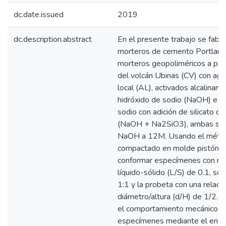
dc.date.issued
2019
dc.description.abstract
En el presente trabajo se fabri
morteros de cemento Portland
morteros geopoliméricos a part
del volcán Ubinas (CV) con agr
local (AL), activados alcalinam
hidróxido de sodio (NaOH) e h
sodio con adición de silicato de
(NaOH + Na2SiO3), ambas sol
NaOH a 12M. Usando el méto
compactado en molde pistón, s
conformar especímenes con re
líquido-sólido (L/S) de 0.1, sól
1:1 y la probeta con una relaci
diámetro/altura (d/H) de 1/2. 
el comportamiento mecánico d
especímenes mediante el ens