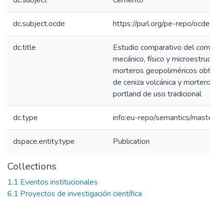
dc.subject
Cemento
dc.subject.ocde
https://purl.org/pe-repo/ocde/
dc.title
Estudio comparativo del comp
mecánico, físico y microestructu
morteros geopoliméricos obteni
de ceniza volcánica y mortero
portland de uso tradicional
dc.type
info:eu-repo/semantics/master
dspace.entity.type
Publication
Collections
1.1 Eventos institucionales
6.1 Proyectos de investigación científica