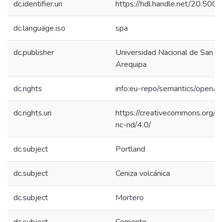
dc.identifier.uri
https://hdl.handle.net/20.50
dc.language.iso
spa
dc.publisher
Universidad Nacional de San A
Arequipa
dc.rights
info:eu-repo/semantics/openA
dc.rights.uri
https://creativecommons.org/l
nc-nd/4.0/
dc.subject
Portland
dc.subject
Ceniza volcánica
dc.subject
Mortero