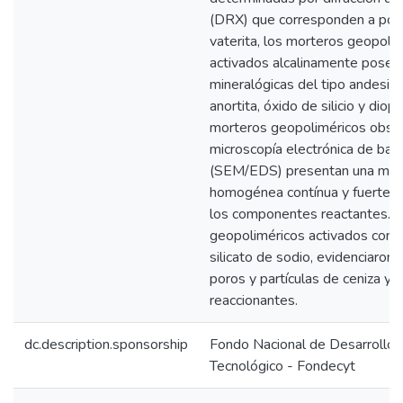
(DRX) que corresponden a port
vaterita, los morteros geopoli
activados alcalinamente posee
mineralógicas del tipo andesina
anortita, óxido de silicio y diop
morteros geopoliméricos obse
microscopía electrónica de barr
(SEM/EDS) presentan una matr
homogénea contínua y fuerte in
los componentes reactantes. 
geopoliméricos activados con a
silicato de sodio, evidenciaron
poros y partículas de ceniza y
reaccionantes.
dc.description.sponsorship
Fondo Nacional de Desarrollo C
Tecnológico - Fondecyt