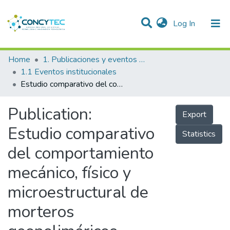
(current)
Log In
Communities & Collections
Home
1. Publicaciones y eventos institucionales
1.1 Eventos institucionales
Research Outputs
Estudio comparativo del comportamiento mecánico, físico y microestructural de morteros geopoliméricos obtenidos a partir de ceniza volcánica y morteros de cemento portland de uso tradicional
Projects
Publication:
Export
People
Estudio comparativo
Statistics
Statistics
del comportamiento
mecánico, físico y
microestructural de
morteros