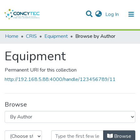
(current)
Log In
Communities & Collections
Home
CRIS
Equipment
Browse by Author
Research Outputs
Equipment
Projects
Permanent URI for this collection
People
http://192.168.5.88:4000/handle/123456789/11
Statistics
Browse
Browsing Equipment by Author
Browse