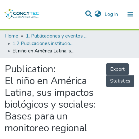
(current)
Log In
Communities & Collections
Home
1. Publicaciones y eventos institucionales
1.2 Publicaciones institucionales
Research Outputs
El niño en América Latina, sus impactos biológicos y sociales: Bases para un monitoreo regional
Projects
Publication:
Export
People
El niño en América
Statistics
Statistics
Latina, sus impactos
biológicos y sociales:
Bases para un
monitoreo regional