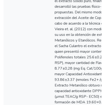
el extracto sólido puro, finalm
desarrolló las pruebas físico-q
propuestas. Del mismo modo p
extracción del Aceite de Copaib
cabo de acuerdo a la técnica de
Vieira et. al. (2012) con modifi
su uso en la obtención de extr
Metanólicos y Etanólicos. Resu
el Sacha Culantro el extracto 
quien presentó mayor conteni
Polifenoles totales 25.6±0.2
RSP), mayor cantidad de Flavo
8.77±0,28 (mg Eq. Cat/100g 
mayor Capacidad Antioxidant
93.86±3.37 (nmoles Fe2+ /g R
Extracto Metanólico obtuvo m
capacidad antioxidante DPPH
(µmol TEAC/g RSP- EC50) e in
formación de MDA 19.60+0.5