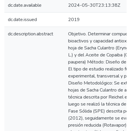
dc.date.available
2024-05-30T23:13:38Z
dc.date.issued
2019
dc.description.abstract
Objetivo. Determinar compues
bioactivos y capacidad antioxid
hoja de Sacha Culantro (Eryng
L.) y del Aceite de Copaiba (Co
paupera) Método: Diseño de In
El tipo de estudio realizado fue 
experimental, transversal y pro
Diseño Metodológico: Se extr
hojas de Sacha Culantro de acu
técnica descrita por Reichel et 
luego se realizó la técnica de P
Fase Sólida (SPE) descrita por E
(2012), seguidamente se evap
presión reducida (Rotavapor) h