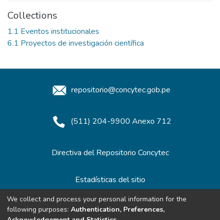
Collections
1.1 Eventos institucionales
6.1 Proyectos de investigación científica
repositorio@concytec.gob.pe
(511) 204-9900 Anexo 712
Directiva del Repositorio Concytec
Estadísticas del sitio
We collect and process your personal information for the
following purposes:
Authentication, Preferences,
Redes de Repositorios
Acknowledgement and Statistics
.