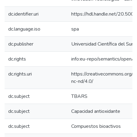
dc.identifier.uri
https://hdl.handle.net/20.50
dc.language.iso
spa
dc.publisher
Universidad Científica del Sur
dc.rights
info:eu-repo/semantics/openA
dc.rights.uri
https://creativecommons.org/l
nc-nd/4.0/
dc.subject
TBARS
dc.subject
Capacidad antioxidante
dc.subject
Compuestos bioactivos