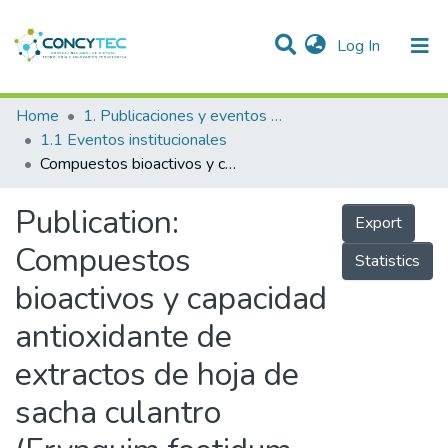
(current)
Log In
Communities & Collections
Home
1. Publicaciones y eventos institucionales
1.1 Eventos institucionales
Research Outputs
Compuestos bioactivos y capacidad antioxidante de extractos de hoja de sacha culantro (Erynguim foetidum L.) y de aceite de copaiba (Copaifera paupera) procedentes de la provincia de Coronel Portillo, Ucayali
Projects
Publication:
Export
People
Compuestos
Statistics
Statistics
bioactivos y capacidad
antioxidante de
extractos de hoja de
sacha culantro