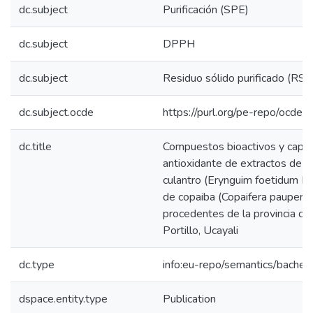
dc.subject
Purificación (SPE)
dc.subject
DPPH
dc.subject
Residuo sólido purificado (RSP
dc.subject.ocde
https://purl.org/pe-repo/ocde/
dc.title
Compuestos bioactivos y capa
antioxidante de extractos de h
culantro (Erynguim foetidum L.)
de copaiba (Copaifera paupera)
procedentes de la provincia de
Portillo, Ucayali
dc.type
info:eu-repo/semantics/bachel
dspace.entity.type
Publication