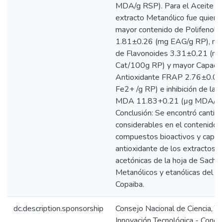
MDA/g RSP). Para el Aceite de
extracto Metanólico fue quien
mayor contenido de Polifenole
1.81±0.26 (mg EAG/g RP), ma
de Flavonoides 3.31±0,21 (mg
Cat/100g RP) y mayor Capaci
Antioxidante FRAP 2.76±0.03
Fe2+ /g RP) e inhibición de la 
MDA 11.83+0.21 (µg MDA/g 
Conclusión: Se encontró cantid
considerables en el contenido 
compuestos bioactivos y capac
antioxidante de los extractos 
acetónicas de la hoja de Sacha
Metanólicos y etanólicas del A
Copaiba.
dc.description.sponsorship
Consejo Nacional de Ciencia, T
Innovación Tecnológica - Concy