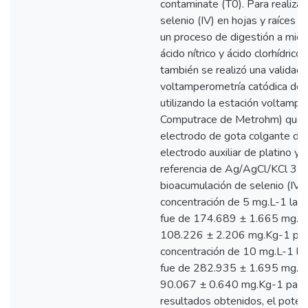
contaminate (T0). Para realizar 
selenio (IV) en hojas y raíces f
un proceso de digestión a micr
ácido nítrico y ácido clorhídrico
también se realizó una validació
voltamperometría catódica de p
utilizando la estación voltamp
Computrace de Metrohm) que 
electrodo de gota colgante de
electrodo auxiliar de platino y
referencia de Ag/AgCl/KCl 3 
bioacumulación de selenio (IV)
concentración de 5 mg.L-1 la 
fue de 174.689 ± 1.665 mg.Kg
108.226 ± 2.206 mg.Kg-1 para
concentración de 10 mg.L-1 la
fue de 282.935 ± 1.695 mg.Kg
90.067 ± 0.640 mg.Kg-1 para 
resultados obtenidos, el poten