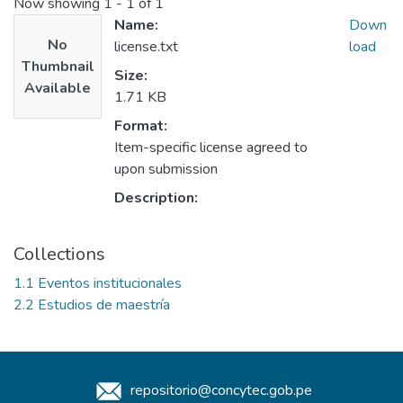
Now showing
1 - 1 of 1
Name:
Down
No
license.txt
load
Thumbnail
Size:
Available
1.71 KB
Format:
Item-specific license agreed to
upon submission
Description:
Collections
1.1 Eventos institucionales
2.2 Estudios de maestría
repositorio@concytec.gob.pe