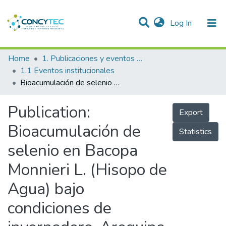
(current)
Log In
Communities & Collections
Home
1. Publicaciones y eventos institucionales
1.1 Eventos institucionales
Research Outputs
Bioacumulación de selenio en Bacopa Monnieri L. (Hisopo de Agua) bajo condiciones de invernadero. Arequipa, 2015
Projects
Publication:
Export
People
Bioacumulación de
Statistics
Statistics
selenio en Bacopa
Monnieri L. (Hisopo de
Agua) bajo
condiciones de