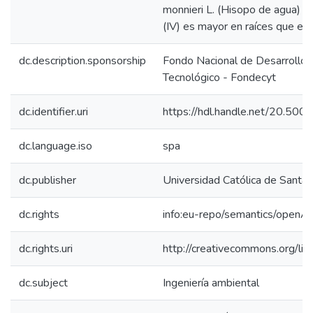
monnieri L. (Hisopo de agua) p
(IV) es mayor en raíces que en 
dc.description.sponsorship
Fondo Nacional de Desarrollo C
Tecnológico - Fondecyt
dc.identifier.uri
https://hdl.handle.net/20.50
dc.language.iso
spa
dc.publisher
Universidad Católica de Santa 
dc.rights
info:eu-repo/semantics/openA
dc.rights.uri
http://creativecommons.org/lic
dc.subject
Ingeniería ambiental