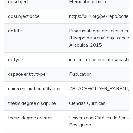
dc.subject
Elemento químico
dc.subject.ocde
https://purl.org/pe-repo/ocde/
dc.title
Bioacumulación de selenio en 
(Hisopo de Agua) bajo condicio
Arequipa, 2015
dc.type
info:eu-repo/semantics/master
dspace.entity.type
Publication
oairecerif.author.affiliation
#PLACEHOLDER_PARENT_
thesis.degree.discipline
Ciencias Químicas
thesis.degree.grantor
Universidad Católica de Santa 
Postgrado