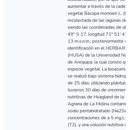
aumentar a través de la cadena 
vegetal Bacopa monnieri L. (Hi
recolectada de las lagunas del 
siendo las coordenadas de ubic
49" S 17, longitud 71º 51' 47" 
13 m.s.n.m.; posteriormente se 
identificación en el HERBA
(HUSA) de la Universidad Naci
de Arequipa, la cual consto qu
especie vegetal. La bioacumula
se realizó bajo sistema hidropó
de 25 días; utilizando plántula
tuvieron 30 días de crecimient
nutritivas de Hoagland de la U
Agraria de La Molina contamin
sodio pentahidratado (Na2Se
concentraciones de a 5 mg.L-1
(T2), y una solución nutritiva d