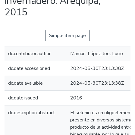
invernadero. Arequipa,
2015
Simple item page
dc.contributor.author
Mamani López, Joel Lucio
dc.date.accessioned
2024-05-30T23:13:38Z
dc.date.available
2024-05-30T23:13:38Z
dc.date.issued
2016
dc.description.abstract
El selenio es un oligoelemento
presente en diversos sistemas
producto de la actividad antrop
bioacumulable, por lo que su c