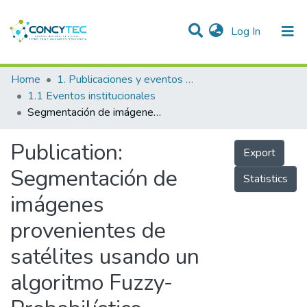
(current)
Log In
Communities & Collections
Home
1. Publicaciones y eventos institucionales
1.1 Eventos institucionales
Research Outputs
Segmentación de imágenes provenientes de satélites usando un algoritmo Fuzzy-Probabilístico
Projects
Publication:
Export
People
Segmentación de
Statistics
Statistics
imágenes
provenientes de
satélites usando un
algoritmo Fuzzy-