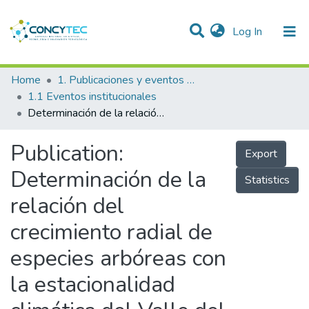
(current)
Log In
Communities & Collections
Home
1. Publicaciones y eventos institucionales
1.1 Eventos institucionales
Research Outputs
Determinación de la relación del crecimiento radial de especies arbóreas con la estacionalidad climática del Valle del Mantaro
Projects
Publication:
Export
People
Determinación de la
Statistics
Statistics
relación del
crecimiento radial de
especies arbóreas con
la estacionalidad