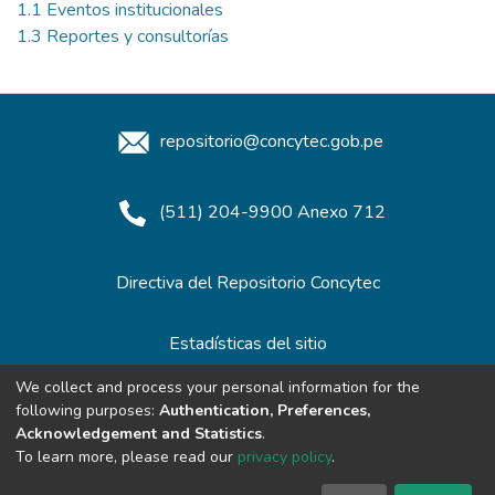
1.1 Eventos institucionales
1.3 Reportes y consultorías
repositorio@concytec.gob.pe
(511) 204-9900 Anexo 712
Directiva del Repositorio Concytec
Estadísticas del sitio
We collect and process your personal information for the
following purposes:
Authentication, Preferences,
Redes de Repositorios
Acknowledgement and Statistics
.
To learn more, please read our
privacy policy
.