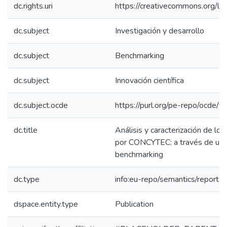
dc.rights.uri
https://creativecommons.org/li
dc.subject
Investigación y desarrollo
dc.subject
Benchmarking
dc.subject
Innovación científica
dc.subject.ocde
https://purl.org/pe-repo/ocde/f
dc.title
Análisis y caracterización de los
por CONCYTEC: a través de un
benchmarking
dc.type
info:eu-repo/semantics/report
dspace.entity.type
Publication