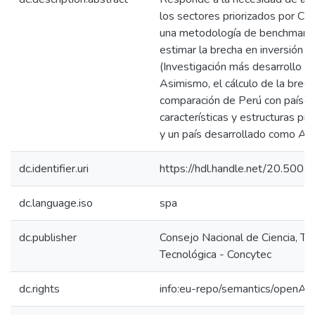
los sectores priorizados por C
una metodología de benchmarki
estimar la brecha en inversión d
(Investigación más desarrollo m
Asimismo, el cálculo de la brech
comparación de Perú con países
características y estructuras pr
y un país desarrollado como Aust
dc.identifier.uri
https://hdl.handle.net/20.500
dc.language.iso
spa
dc.publisher
Consejo Nacional de Ciencia, Te
Tecnológica - Concytec
dc.rights
info:eu-repo/semantics/openAc