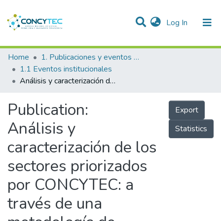
(current)
Log In
Communities & Collections
Home
1. Publicaciones y eventos institucionales
1.1 Eventos institucionales
Research Outputs
Análisis y caracterización de los sectores priorizados por CONCYTEC: a través de una metodología de benchmarking
Projects
Publication:
Export
People
Análisis y
Statistics
Statistics
caracterización de los
sectores priorizados
por CONCYTEC: a
través de una