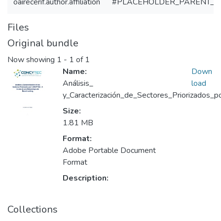
oairecerif.author.affiliation
#PLACEHOLDER_PARENT_M
Files
Original bundle
Now showing
1 - 1 of 1
Name:
Down
Análisis_
load
y_Caracterización_de_Sectores_Priorizados
Size:
1.81 MB
Format:
Adobe Portable Document
Format
Description:
Collections