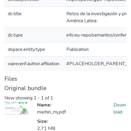
dc.title
Retos de la investigación y prod
América Latina
dc.type
info:eu-repo/semantics/confere
dspace.entity.type
Publication
oairecerif.author.affiliation
#PLACEHOLDER_PARENT_M
Files
Original bundle
Now showing
1 - 1 of 1
Name:
Down
machin_mj.pdf
load
Size:
2.71 MB