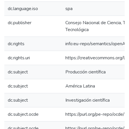
dc.language.iso
spa
dc.publisher
Consejo Nacional de Ciencia, Te
Tecnológica
dc.rights
info:eu-repo/semantics/openAc
dc.rights.uri
https://creativecommons.org/lic
dc.subject
Producción científica
dc.subject
América Latina
dc.subject
Investigación científica
dc.subject.ocde
https://purl.org/pe-repo/ocde/f
dc.subject.ocde
https://purl.org/pe-repo/ocde/f