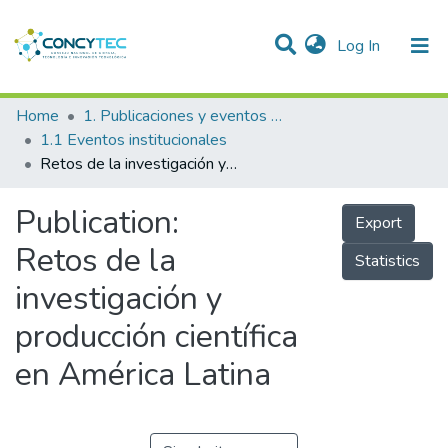
(current)
Log In
Communities & Collections
Home
1. Publicaciones y eventos institucionales
1.1 Eventos institucionales
Research Outputs
Retos de la investigación y producción científica en América Latina
Projects
Publication:
Export
People
Retos de la
Statistics
Statistics
investigación y
producción científica
en América Latina