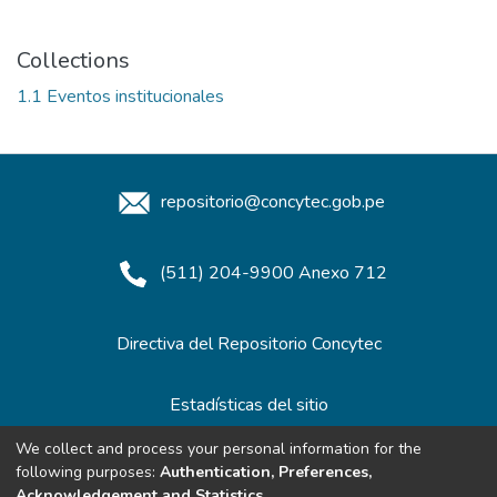
Collections
1.1 Eventos institucionales
repositorio@concytec.gob.pe
(511) 204-9900 Anexo 712
Directiva del Repositorio Concytec
Estadísticas del sitio
We collect and process your personal information for the
following purposes:
Authentication, Preferences,
Redes de Repositorios
Acknowledgement and Statistics
.