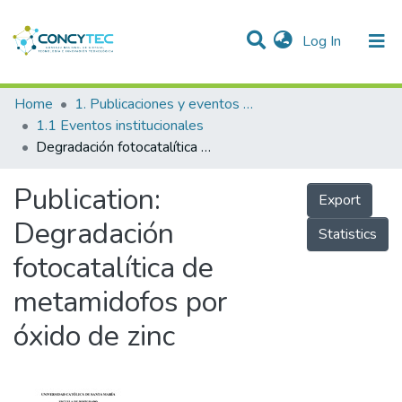
(current)
Log In
Communities & Collections
Home
1. Publicaciones y eventos institucionales
1.1 Eventos institucionales
Research Outputs
Degradación fotocatalítica de metamidofos por óxido de zinc
Projects
Publication:
Export
People
Degradación
Statistics
Statistics
fotocatalítica de
metamidofos por
óxido de zinc