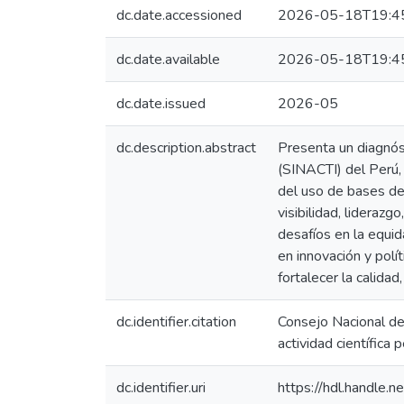
dc.date.accessioned
2026-05-18T19:4
dc.date.available
2026-05-18T19:4
dc.date.issued
2026-05
dc.description.abstract
Presenta un diagnós
(SINACTI) del Perú, 
del uso de bases de
visibilidad, liderazg
desafíos en la equi
en innovación y polí
fortalecer la calida
dc.identifier.citation
Consejo Nacional de 
actividad científic
dc.identifier.uri
https://hdl.handle