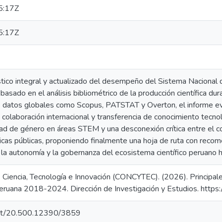
5:17Z
5:17Z
tico integral y actualizado del desempeño del Sistema Nacional d
basado en el análisis bibliométrico de la producción científica 
 datos globales como Scopus, PATSTAT y Overton, el informe eva
o, colaboración internacional y transferencia de conocimiento tecno
dad de género en áreas STEM y una desconexión crítica entre el c
ticas públicas, proponiendo finalmente una hoja de ruta con reco
d, la autonomía y la gobernanza del ecosistema científico peruano 
Ciencia, Tecnología e Innovación (CONCYTEC). (2026). Principales
a peruana 2018-2024. Dirección de Investigación y Estudios. htt
.net/20.500.12390/3859