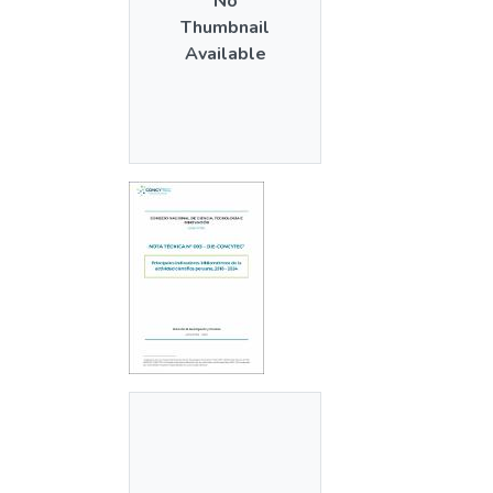
No
Thumbnail
Available