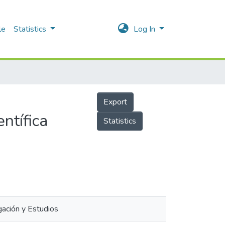
le
Statistics
Log In
Export
entífica
Statistics
gación y Estudios