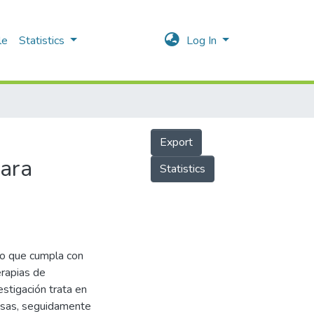
le
Statistics
Log In
Export
para
Statistics
eto que cumpla con
erapias de
estigación trata en
ausas, seguidamente