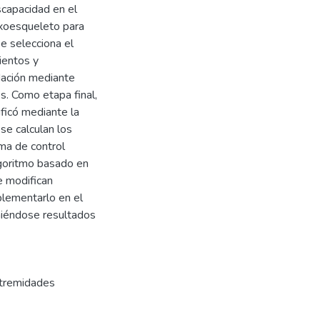
iscapacidad en el
exoesqueleto para
e selecciona el
ientos y
dación mediante
s. Como etapa final,
ificó mediante la
se calculan los
ma de control
lgoritmo basado en
e modifican
plementarlo en el
niéndose resultados
tremidades