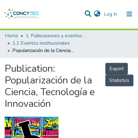
(current)
Log In
Communities & Collections
Home
1. Publicaciones y eventos institucionales
1.1 Eventos institucionales
Research Outputs
Popularización de la Ciencia, Tecnología e Innovación
Projects
Publication:
Export
People
Popularización de la
Statistics
Statistics
Ciencia, Tecnología e
Innovación