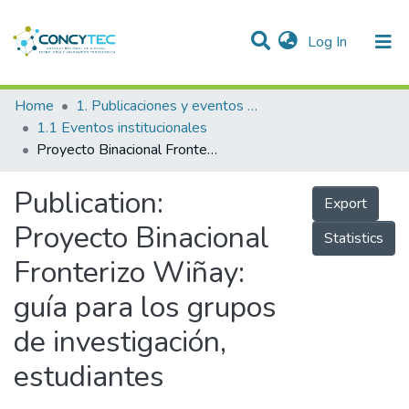
(current)
Log In
Communities & Collections
Home
1. Publicaciones y eventos institucionales
1.1 Eventos institucionales
Research Outputs
Proyecto Binacional Fronterizo Wiñay: guía para los grupos de investigación, estudiantes
Projects
Publication:
Export
People
Proyecto Binacional
Statistics
Statistics
Fronterizo Wiñay:
guía para los grupos
de investigación,
estudiantes