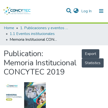
(current)
Log In
Communities & Collections
Home
1. Publicaciones y eventos institucionales
1.1 Eventos institucionales
Research Outputs
Memoria Institucional CONCYTEC 2019
Projects
Publication:
Export
People
Memoria Institucional
Statistics
Statistics
CONCYTEC 2019