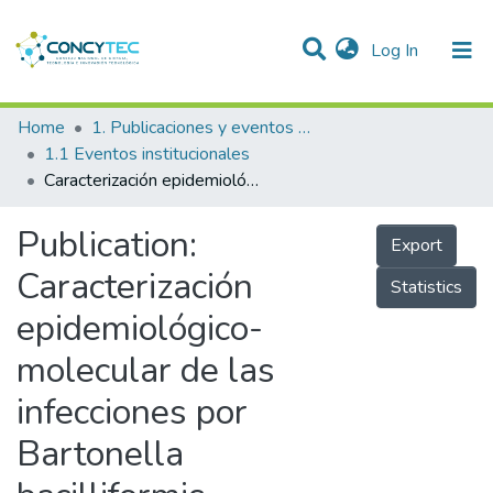
(current)
Log In
Communities & Collections
Home
1. Publicaciones y eventos institucionales
1.1 Eventos institucionales
Research Outputs
Caracterización epidemiológico-molecular de las infecciones por Bartonella bacilliformis
Projects
Publication:
Export
People
Caracterización
Statistics
Statistics
epidemiológico-
molecular de las
infecciones por
Bartonella